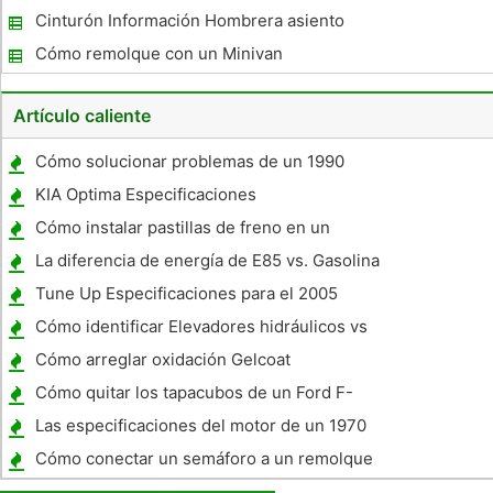
estacionamiento
Cinturón Información Hombrera asiento
Cómo remolque con un Minivan
Artículo caliente
Cómo solucionar problemas de un 1990
Chevy Truck 1500
KIA Optima Especificaciones
Cómo instalar pastillas de freno en un
Dodge Neon 2000
La diferencia de energía de E85 vs. Gasolina
Tune Up Especificaciones para el 2005
Yamaha Raptor 350
Cómo identificar Elevadores hidráulicos vs
Solid en mi motor
Cómo arreglar oxidación Gelcoat
Cómo quitar los tapacubos de un Ford F-
350 '99
Las especificaciones del motor de un 1970
Pontiac 400
Cómo conectar un semáforo a un remolque