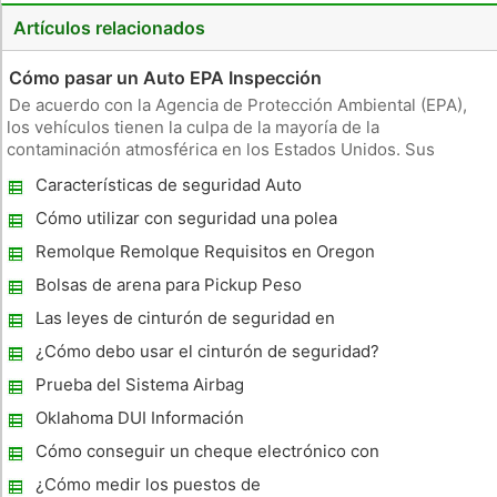
Artículos relacionados
Cómo pasar un Auto EPA Inspección
De acuerdo con la Agencia de Protección Ambiental (EPA),
los vehículos tienen la culpa de la mayoría de la
contaminación atmosférica en los Estados Unidos. Sus
estudios han encontrado vehículos a ser responsables de 77
Características de seguridad Auto
por ciento de monóxido de carbono y 45 por ciento de los
óxidos de nitrógeno en e
Cómo utilizar con seguridad una polea
Remolque Remolque Requisitos en Oregon
Bolsas de arena para Pickup Peso
Las leyes de cinturón de seguridad en
Connecticut
¿Cómo debo usar el cinturón de seguridad?
Prueba del Sistema Airbag
Oklahoma DUI Información
Cómo conseguir un cheque electrónico con
placas vencidas
¿Cómo medir los puestos de