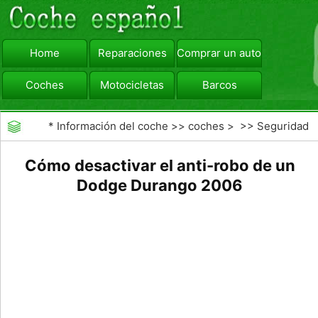
Home
Reparaciones
Comprar un automóvil
Coches
Motocicletas
Barcos
viajar
Camiones
*
Información del coche
>>
coches
> >>
Seguridad
Vial
>>
Driving Safety
Cómo desactivar el anti-robo de un
Dodge Durango 2006