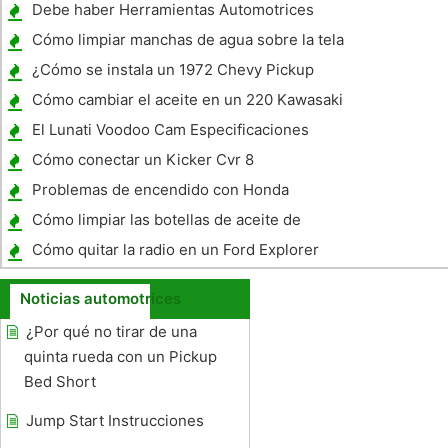
superior en un Mustang
Debe haber Herramientas Automotrices
Cómo limpiar manchas de agua sobre la tela
de los asientos de un Dodge Ram 2006
¿Cómo se instala un 1972 Chevy Pickup
Heater Core?
Cómo cambiar el aceite en un 220 Kawasaki
Bayou
El Lunati Voodoo Cam Especificaciones
Cómo conectar un Kicker Cvr 8
Problemas de encendido con Honda
Motorcycle
Cómo limpiar las botellas de aceite de
motor de plástico
Cómo quitar la radio en un Ford Explorer
2002
Noticias automotrices
¿Por qué no tirar de una
quinta rueda con un Pickup
Bed Short
Jump Start Instrucciones