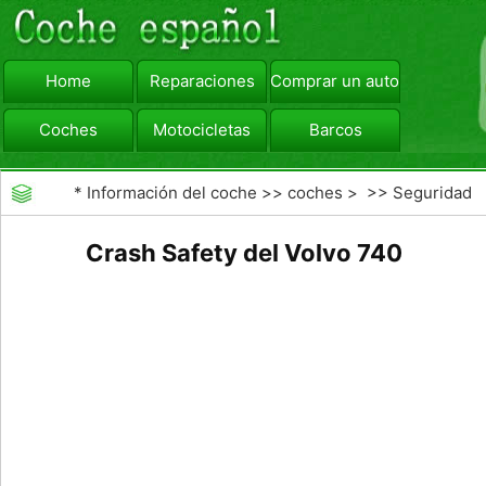
Home
Reparaciones
Comprar un automóvil
Coches
Motocicletas
Barcos
viajar
Camiones
*
Información del coche
>>
coches
> >>
Seguridad
Vial
>>
Driving Safety
Crash Safety del Volvo 740