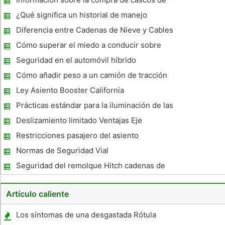
La ley de la cadena de neumáticos de Washington diferencia
moto
entre lo
¿Qué significa un historial de manejo
limpio?
Diferencia entre Cadenas de Nieve y Cables
nieve
Cómo superar el miedo a conducir sobre
puentes
Seguridad en el automóvil híbrido
Cómo añadir peso a un camión de tracción
Ley Asiento Booster California
Prácticas estándar para la iluminación de las
carreteras
Deslizamiento limitado Ventajas Eje
Restricciones pasajero del asiento
delantero
Normas de Seguridad Vial
Seguridad del remolque Hitch cadenas de
arrastre
Artículo caliente
Los síntomas de una desgastada Rótula