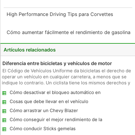
High Performance Driving Tips para Corvettes
Cómo aumentar fácilmente el rendimiento de gasolina
Artículos relacionados
Diferencia entre bicicletas y vehículos de motor
El Código de Vehículos Uniforme da bicicletas el derecho de
operar un vehículo en cualquier carretera, a menos que se
indique lo contrario. Un ciclista tiene los mismos derechos y
responsabilidades como cualquier vehículo de motor. Existen
Cómo desactivar el bloqueo automático en
leyes de tránsito previsibilidad al hacer que el comportam
un Chevy
Cosas que debe llevar en el vehículo
durante el tiempo de invierno
Cómo arrastrar un Chevy Blazer
Cómo conseguir el mejor rendimiento de la
gasolina en una camioneta
Cómo conducir Sticks gemelas