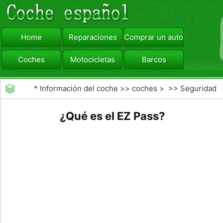
Home
Reparaciones
Comprar un automóvil
Coches
Motocicletas
Barcos
viajar
Camiones
*
Información del coche
>>
coches
> >>
Seguridad
Vial
>>
Consejos de Conducción
¿Qué es el EZ Pass?