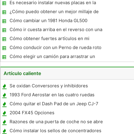
Es necesario instalar nuevas placas en la
parte trasera del coche donde los agujeros
¿Cómo puedo obtener un mejor millaje de
son demasiado grandes
un 6.0L Diesel Power Stroke?
Cómo cambiar un 1981 Honda GL500
Cómo ir cuesta arriba en el reverso con una
caja de cambios
Cómo obtener fuertes artículos en mi
camioneta?
Cómo conducir con un Perno de rueda roto
Cómo elegir un camión para arrastrar un
remolque de caballos
Artículo caliente
Se oxidan Conversores y inhibidores
funcionan realmente?
1993 Ford Aerostar en las cuatro ruedas
Especificaciones Drive
Cómo quitar el Dash Pad de un Jeep CJ-7
2004 FX45 Opciones
Razones de una puerta de coche no se abre
Cómo instalar los sellos de concentradores