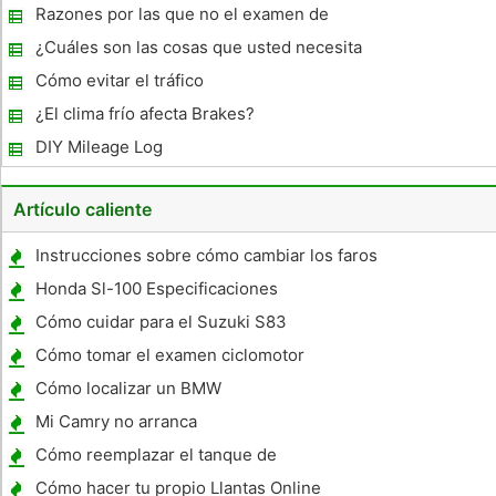
pesado en Ohio
Razones por las que no el examen de
conducir
¿Cuáles son las cosas que usted necesita
para aprender a manejar con transmisión
Cómo evitar el tráfico
manual?
¿El clima frío afecta Brakes?
DIY Mileage Log
Artículo caliente
Instrucciones sobre cómo cambiar los faros
en una Trailblazer
Honda Sl-100 Especificaciones
Cómo cuidar para el Suzuki S83
Cómo tomar el examen ciclomotor
Cómo localizar un BMW
Mi Camry no arranca
Cómo reemplazar el tanque de
recuperación del refrigerante en una Toyota
Cómo hacer tu propio Llantas Online