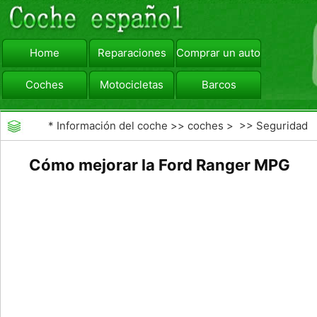
Home
Reparaciones
Comprar un automóvil
Coches
Motocicletas
Barcos
viajar
Camiones
*
Información del coche
>>
coches
> >>
Seguridad
Vial
>>
Consejos de Conducción
Cómo mejorar la Ford Ranger MPG