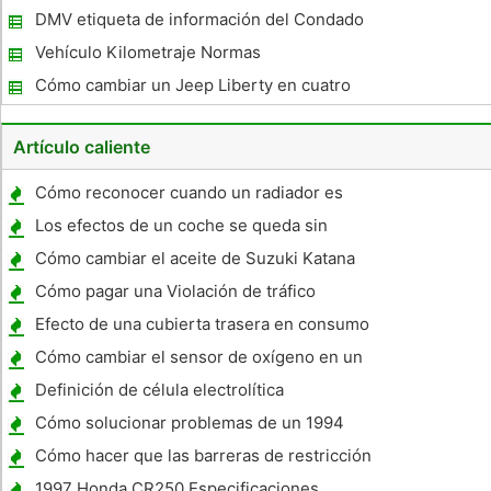
Texas Perdido
DMV etiqueta de información del Condado
de Pinellas, Florida
Vehículo Kilometraje Normas
Cómo cambiar un Jeep Liberty en cuatro
Tracción a las ruedas
Artículo caliente
Cómo reconocer cuando un radiador es
necesario sustituir
Los efectos de un coche se queda sin
gasolina
Cómo cambiar el aceite de Suzuki Katana
1999
Cómo pagar una Violación de tráfico
Efecto de una cubierta trasera en consumo
de gasolina
Cómo cambiar el sensor de oxígeno en un
Plymouth Voyager 1990
Definición de célula electrolítica
Cómo solucionar problemas de un 1994
Pontiac
Cómo hacer que las barreras de restricción
de altura
1997 Honda CR250 Especificaciones