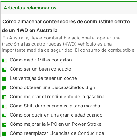
Artículos relacionados
Cómo almacenar contenedores de combustible dentro
de un 4WD en Australia
En Australia, llevar combustible adicional al operar una
tracción a las cuatro ruedas (4WD) vehículo es una
importante medida de seguridad. El consumo de combustible
reducido de vehículos 4WD, combinado con enormes
Cómo medir Millas por galón
extensiones de desierto entre las estaciones de combustible,
hacen que la posibilidad
Cómo ser un buen conductor
Las ventajas de tener un coche
Cómo obtener una Discapacitados Sign
Cómo mejorar el rendimiento de la gasolina
en una Xterra
Cómo Shift duro cuando va a toda marcha
Cómo conducir en una gran ciudad cuando
desde el País
Cómo mejorar la MPG en un Power Stroke
6.0 L
Cómo reemplazar Licencias de Conducir de