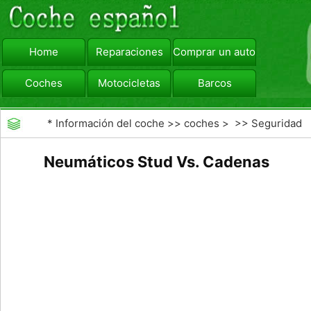
Home
Reparaciones
Comprar un automóvil
Coches
Motocicletas
Barcos
viajar
Camiones
*
Información del coche
>>
coches
> >>
Seguridad
Vial
>>
Consejos de Conducción
Neumáticos Stud Vs. Cadenas