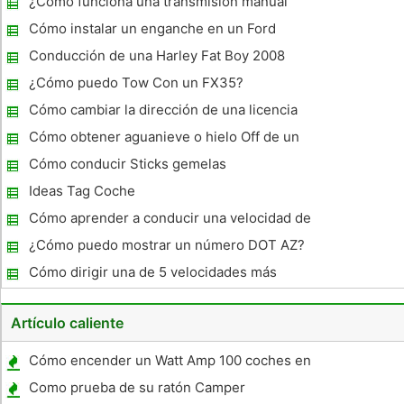
¿Cómo funciona una transmisión manual
Cómo instalar un enganche en un Ford
Windstar
Conducción de una Harley Fat Boy 2008
¿Cómo puedo Tow Con un FX35?
Cómo cambiar la dirección de una licencia
de conducir en Michigan
Cómo obtener aguanieve o hielo Off de un
coche
Cómo conducir Sticks gemelas
Ideas Tag Coche
Cómo aprender a conducir una velocidad de
5 en pocos días
¿Cómo puedo mostrar un número DOT AZ?
Cómo dirigir una de 5 velocidades más
combustible de manera eficiente
Artículo caliente
Cómo encender un Watt Amp 100 coches en
Mi Casa
Como prueba de su ratón Camper