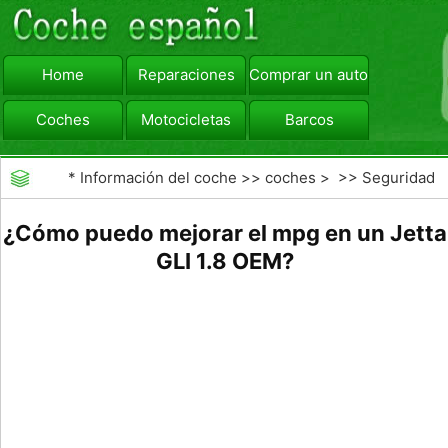
Home
Reparaciones
Comprar un automóvil
Coches
Motocicletas
Barcos
viajar
Camiones
*
Información del coche
>>
coches
> >>
Seguridad
Vial
>>
Consejos de Conducción
¿Cómo puedo mejorar el mpg en un Jetta
GLI 1.8 OEM?