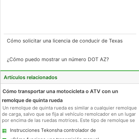
Cómo solicitar una licencia de conducir de Texas
¿Cómo puedo mostrar un número DOT AZ?
Artículos relacionados
Cómo transportar una motocicleta o ATV con un
remolque de quinta rueda
Un remolque de quinta rueda es similar a cualquier remolque
de carga, salvo que se fija al vehículo remolcador en un lugar
por encima de las ruedas motrices. Este tipo de remolque se
utiliza comúnmente para la cama más grande plana, caballo
Instrucciones Tekonsha controlador de
cerrado, carga y remolques de camping. Asegurar y ATV o
frenos
mot