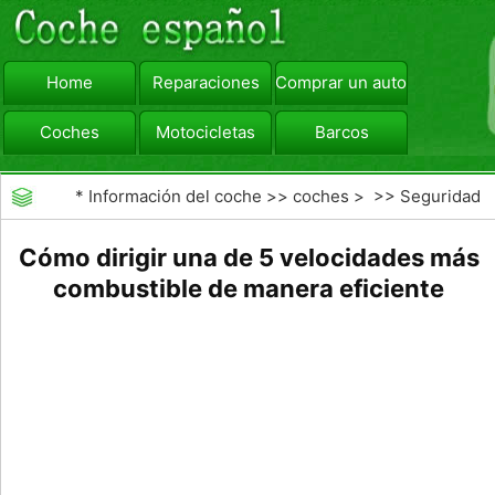
Home
Reparaciones
Comprar un automóvil
Coches
Motocicletas
Barcos
viajar
Camiones
*
Información del coche
>>
coches
> >>
Seguridad
Vial
>>
Consejos de Conducción
Cómo dirigir una de 5 velocidades más
combustible de manera eficiente