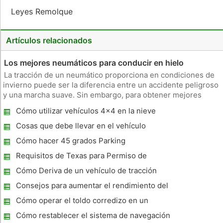
Leyes Remolque
Artículos relacionados
Los mejores neumáticos para conducir en hielo
La tracción de un neumático proporciona en condiciones de
invierno puede ser la diferencia entre un accidente peligroso
y una marcha suave. Sin embargo, para obtener mejores
resultados, los conductores deben combinar neumáticos de
Cómo utilizar vehículos 4x4 en la nieve
buena calidad con sistemas como interactivo Dinámica del
vehículo (DI
Cosas que debe llevar en el vehículo
durante el tiempo de invierno
Cómo hacer 45 grados Parking
Requisitos de Texas para Permiso de
Conducir
Cómo Deriva de un vehículo de tracción
delantera
Consejos para aumentar el rendimiento del
combustible en un Honda Odyssey
Cómo operar el toldo corredizo en un
Toyota Previa Van
Cómo restablecer el sistema de navegación