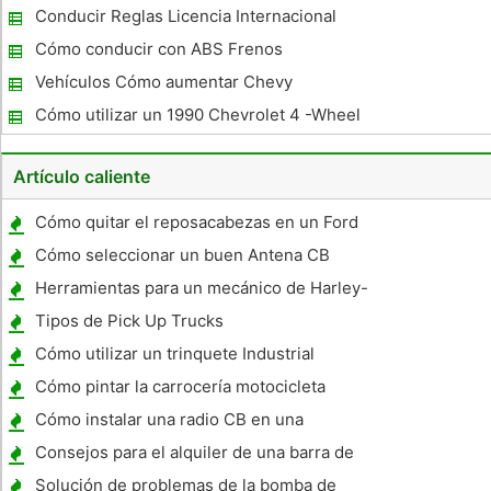
en un 98 Blazer
Conducir Reglas Licencia Internacional
Cómo conducir con ABS Frenos
Vehículos Cómo aumentar Chevy
Kilometraje combustible
Cómo utilizar un 1990 Chevrolet 4 -Wheel
Drive
Artículo caliente
Cómo quitar el reposacabezas en un Ford
Mustang 2004
Cómo seleccionar un buen Antena CB
Herramientas para un mecánico de Harley-
Davidson
Tipos de Pick Up Trucks
Cómo utilizar un trinquete Industrial
Strength Amarre
Cómo pintar la carrocería motocicleta
Cómo instalar una radio CB en una
camioneta Ford
Consejos para el alquiler de una barra de
remolque
Solución de problemas de la bomba de