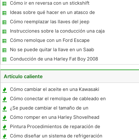
inteligente
Cómo ir en reversa con un stickshift
Ideas sobre qué hacer en un atasco de
tráfico se producen un poco predecible en
Cómo reemplazar las llaves del jeep
las principales áreas metropolitanas
Instrucciones sobre la conducción una caja
de cambios
Cómo remolque con un Ford Escape
No se puede quitar la llave en un Saab
Conducción de una Harley Fat Boy 2008
Artículo caliente
Cómo cambiar el aceite en una Kawasaki
550 1983
Cómo conectar el remolque de cableado en
mi 2006 Durango
¿Se puede cambiar el tamaño de un
neumático de coche?
Cómo romper en una Harley Shovelhead
Motor
Pintura Procedimientos de reparación de
automóviles arañazos
Cómo diseñar un sistema de refrigeración