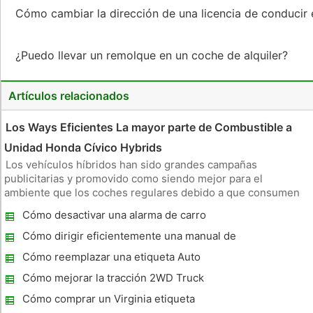
Cómo cambiar la dirección de una licencia de conducir
¿Puedo llevar un remolque en un coche de alquiler?
Artículos relacionados
Los Ways Eficientes La mayor parte de Combustible a
Unidad Honda Cívico Hybrids
Los vehículos híbridos han sido grandes campañas
publicitarias y promovido como siendo mejor para el
ambiente que los coches regulares debido a que consumen
menos de combustible mientras que la entrega el mismo
Cómo desactivar una alarma de carro
rendimiento. Sin embargo, algunos los propietarios de
automóviles híbridas están decepcio
Cómo dirigir eficientemente una manual de
cinco velocidades
Cómo reemplazar una etiqueta Auto
Perdido en Florida
Cómo mejorar la tracción 2WD Truck
Cómo comprar un Virginia etiqueta