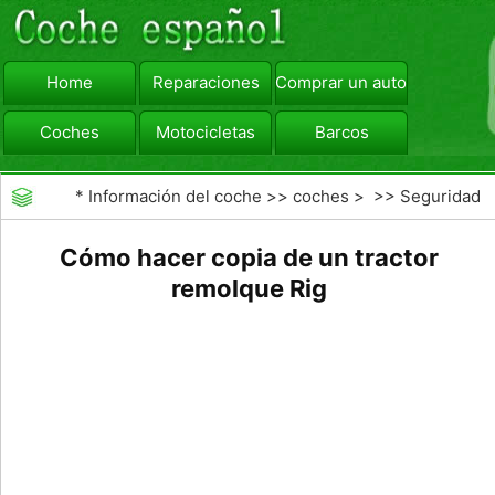
Home
Reparaciones
Comprar un automóvil
Coches
Motocicletas
Barcos
viajar
Camiones
*
Información del coche
>>
coches
> >>
Seguridad
Vial
>>
Consejos de Conducción
Cómo hacer copia de un tractor
remolque Rig