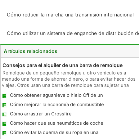
Cómo reducir la marcha una transmisión internacional
Cómo utilizar un sistema de enganche de distribución 
Artículos relacionados
Consejos para el alquiler de una barra de remolque
Remolque de un pequeño remolque u otro vehículo es a
menudo una forma de ahorrar dinero, o para evitar hacer dos
viajes. Otros usan una barra de remolque para sujetar una
pequeña casa de recreo en el vehículo principal para acampar
Cómo obtener aguanieve o hielo Off de un
y otras actividades al aire libre. Una alternativa a la compra de
coche
un
Cómo mejorar la economía de combustible
en un Jeep Wrangler
Cómo arrastrar un Crossfire
Cómo hacer que sus neumáticos de coche
spin
Cómo evitar la quema de su ropa en una