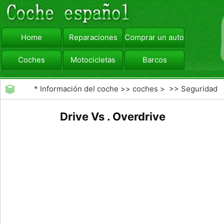
Home
Reparaciones
Comprar un automóvil
Coches
Motocicletas
Barcos
viajar
Camiones
*
Información del coche
>>
coches
> >>
Seguridad
Vial
>>
Consejos de Conducción
Drive Vs . Overdrive