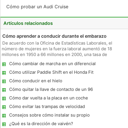
Cómo probar un Audi Cruise
Artículos relacionados
Cómo aprender a conducir durante el embarazo
De acuerdo con la Oficina de Estadísticas Laborales, el
número de mujeres en la fuerza laboral aumentó de 18
millones en 1950 a 66 millones en 2000, una tasa de
crecimiento anual de 2,6 por ciento. Esto, junto con las
Cómo cambiar de marcha en un diferencial
mujeres que asisten a la escuela, la crianza de niños y otras
Ford nueve pulgadas
tareas esenciales co
Cómo utilizar Paddle Shift en el Honda Fit
Cómo conducir en el hielo
Cómo quitar la llave de contacto de un 96
Audi A4
Cómo dar vuelta a la placa en un coche
registrado en Pennsylvania
Cómo evitar las trampas de velocidad
Consejos sobre cómo instalar su propio
Neumáticos
¿Qué es la dirección de vaivén?