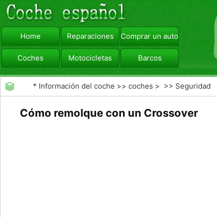
Home
Reparaciones
Comprar un automóvil
Coches
Motocicletas
Barcos
viajar
Camiones
*
Información del coche
>>
coches
> >>
Seguridad
Vial
>>
Consejos de Conducción
Cómo remolque con un Crossover