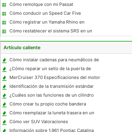
Cómo remolque con mi Passat
Cómo conducir un Speed ​​Car Five
Cómo registrar un Yamaha Rhino en
Pennsylvania
Cómo restablecer el sistema SRS en un
Honda Civic 1995
Artículo caliente
Cómo instalar cadenas para neumáticos de
un vehículo todo terreno
¿Cómo reparar un sello de la puerta de
coche
MerCruiser 370 Especificaciones del motor
Identificación de la transmisión estándar
¿Cuáles son las funciones de un cilindro
maestro de frenos en un 1993 Ford E350 ?
Cómo crear tu propio coche bandera
Cómo reemplazar la luneta trasera en un
1996 Saturn SL2
Cómo ver SUV Valoraciones
Información sobre 1.961 Pontiac Catalina