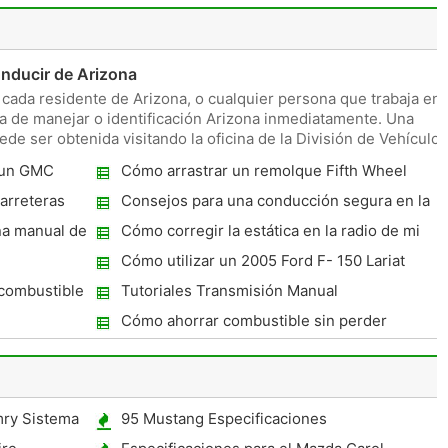
onducir de Arizona
 cada residente de Arizona, o cualquier persona que trabaja en
ia de manejar o identificación Arizona inmediatamente. Una
de ser obtenida visitando la oficina de la División de Vehículos
 un GMC
Cómo arrastrar un remolque Fifth Wheel
arreteras
Consejos para una conducción segura en la
lluvia
na manual de
Cómo corregir la estática en la radio de mi
coche
Cómo utilizar un 2005 Ford F- 150 Lariat
4x4 Low
combustible
Tutoriales Transmisión Manual
2006
Cómo ahorrar combustible sin perder
Potencia
mry Sistema
95 Mustang Especificaciones