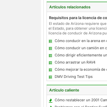
Artículos relacionados
Requisitos para la licencia de c
El estado de Arizona requiere que
el Estado, para obtener una licenc
licencia de conducir de Arizona pue
Motorizados
Cómo conducir en la arena en
Acadia
Cómo conducir un camión en c
resbaladizas
Cómo dirigir eficientemente u
cinco velocidades
Cómo arrastrar un RAV4
Cómo mejorar la economía de 
en un Dodge RAM 2500 HEMI 
DMV Driving Test Tips
Artículo caliente
Cómo restablecer un 2001 Ca
de seguridad clave