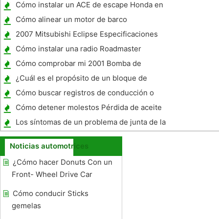
Bar
Cómo instalar un ACE de escape Honda en
una Honda Aero
Cómo alinear un motor de barco
2007 Mitsubishi Eclipse Especificaciones
Cómo instalar una radio Roadmaster
Cómo comprobar mi 2001 Bomba de
combustible Cavalier
¿Cuál es el propósito de un bloque de
motor ?
Cómo buscar registros de conducción o
informes de accidentes
Cómo detener molestos Pérdida de aceite
del motor
Los síntomas de un problema de junta de la
culata
Noticias automotrices
¿Cómo hacer Donuts Con un
Front- Wheel Drive Car
Cómo conducir Sticks
gemelas