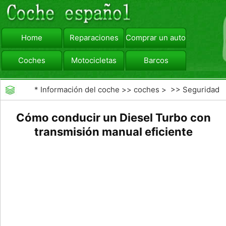
Home
Reparaciones
Comprar un automóvil
Coches
Motocicletas
Barcos
viajar
Camiones
*
Información del coche
>>
coches
> >>
Seguridad
Vial
>>
Consejos de Conducción
Cómo conducir un Diesel Turbo con
transmisión manual eficiente