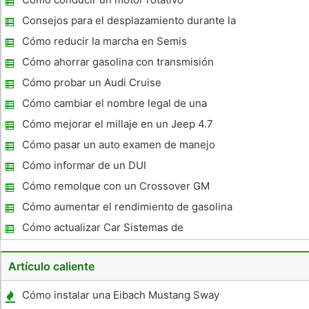
motor estándar que recibe 12 millas por galón en ciudad y 15
mpg en la
Consejos para el desplazamiento durante la
conducción de una transmisión estándar
Cómo reducir la marcha en Semis
Cómo ahorrar gasolina con transmisión
manual
Cómo probar un Audi Cruise
Cómo cambiar el nombre legal de una
licencia de conducir de Carolina del Norte
Cómo mejorar el millaje en un Jeep 4.7
Cómo pasar un auto examen de manejo
Cómo informar de un DUI
Cómo remolque con un Crossover GM
Cómo aumentar el rendimiento de gasolina
en 7,3 L Diesel
Cómo actualizar Car Sistemas de
Navegación
Artículo caliente
Cómo instalar una Eibach Mustang Sway