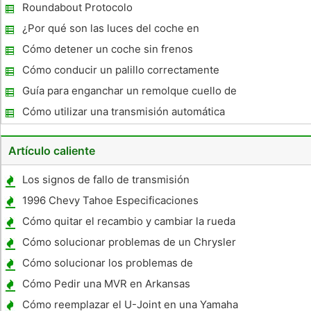
Roundabout Protocolo
¿Por qué son las luces del coche en
durante el día ?
Cómo detener un coche sin frenos
Cómo conducir un palillo correctamente
Guía para enganchar un remolque cuello de
cisne
Cómo utilizar una transmisión automática
de 6 velocidades
Artículo caliente
Los signos de fallo de transmisión
1996 Chevy Tahoe Especificaciones
Cómo quitar el recambio y cambiar la rueda
en un Plymouth Voyager
Cómo solucionar problemas de un Chrysler
Cirrus
Cómo solucionar los problemas de
transmisión Honda Accord
Cómo Pedir una MVR en Arkansas
Cómo reemplazar el U-Joint en una Yamaha