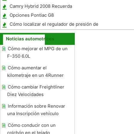
ATV 1999
Camry Hybrid 2008 Recuerda
Opciones Pontiac G8
Cómo localizar el regulador de presión de
combustible en un Dodge Shadow 1990
Noticias automotrices
Cómo mejorar el MPG de un
F-350 6.0L
Cómo aumentar el
kilometraje en un 4Runner
Cómo cambiar Freightliner
Diez Velocidades
Información sobre Renovar
una Inscripción vehículo
Cómo conducir con un
colchón en el tejado