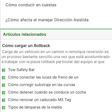
Cómo conducir en cuestas
¿Cómo afecta el manejar Dirección Asistida
Artículos relacionados
Cómo cargar un Rollback
Carga de un vehículo en un camión o remolque reversión es
un proceso bastante sencillo una vez que está acostumbrado
a trabajar con la pieza rollback particular del equipo al que
tenga acceso. Versiones anteriores eliminan la necesidad de
Tow Safety Bar
rampas cuando los vehículos de remolque debido a que toda
la
Cómo conectar las luces de freno de un
remolque remolque en un vehículo
Cómo corregir subviraje en las curvas
remolcador
Cómo detener cuando se conduce un coche
estándar
Cómo renovar un caducado MS Tag
Tipos de lámparas de la niebla