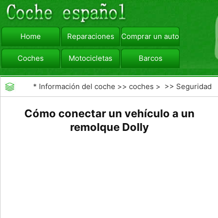
Home
Reparaciones
Comprar un automóvil
Coches
Motocicletas
Barcos
viajar
Camiones
*
Información del coche
>>
coches
> >>
Seguridad
Vial
>>
Consejos de Conducción
Cómo conectar un vehículo a un
remolque Dolly