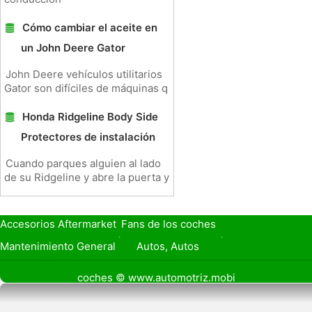
Cómo cambiar el aceite en
un John Deere Gator
John Deere vehículos utilitarios
Gator son difíciles de máquinas q
Honda Ridgeline Body Side
Protectores de instalación
Cuando parques alguien al lado
de su Ridgeline y abre la puerta y
Accesorios Aftermarket
Fans de los coches
Seguro de Coche
Préstamos y Financiación
Mantenimiento General
Autos, Autos
Seguridad Vial
Combustibles
coches © www.automotriz.mobi
Vender Mi Coche