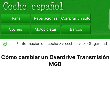
Home
Reparaciones
Comprar un automóvil
Coches
Motocicletas
Barcos
viajar
Camiones
*
Información del coche
>>
coches
> >>
Seguridad
Vial
>>
Consejos de Conducción
Cómo cambiar un Overdrive Transmisión
MGB