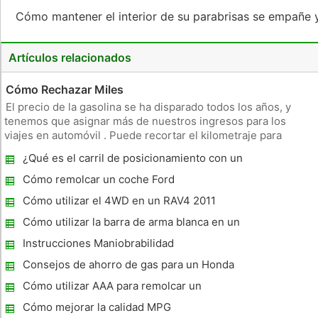
Cómo mantener el interior de su parabrisas se empañe 
Artículos relacionados
Cómo Rechazar Miles
El precio de la gasolina se ha disparado todos los años, y
tenemos que asignar más de nuestros ingresos para los
viajes en automóvil . Puede recortar el kilometraje para
ayudar a su presupuesto personal y en el trabajo . Al cortar el
¿Qué es el carril de posicionamiento con un
kilometraje , tenemos que cambiar algunos de nuestros
coche ?
hábitos. Pru
Cómo remolcar un coche Ford
Cómo utilizar el 4WD en un RAV4 2011
Cómo utilizar la barra de arma blanca en un
Tractor
Instrucciones Maniobrabilidad
Consejos de ahorro de gas para un Honda
Civic
Cómo utilizar AAA para remolcar un
vehículo
Cómo mejorar la calidad MPG