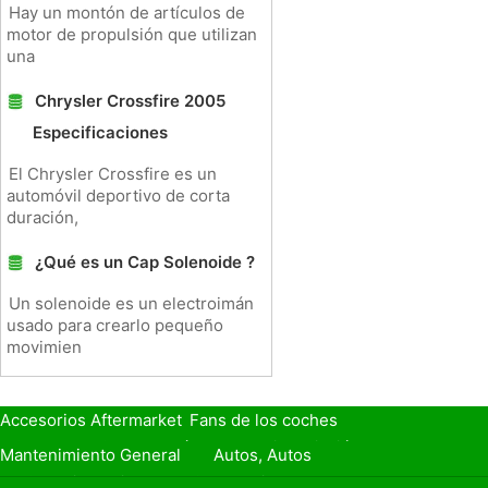
Hay un montón de artículos de
motor de propulsión que utilizan
una
Chrysler Crossfire 2005
Especificaciones
El Chrysler Crossfire es un
automóvil deportivo de corta
duración,
¿Qué es un Cap Solenoide ?
Un solenoide es un electroimán
usado para crearlo pequeño
movimien
Accesorios Aftermarket
Fans de los coches
Seguro de Coche
Préstamos y Financiación
Mantenimiento General
Autos, Autos
Seguridad Vial
Combustibles