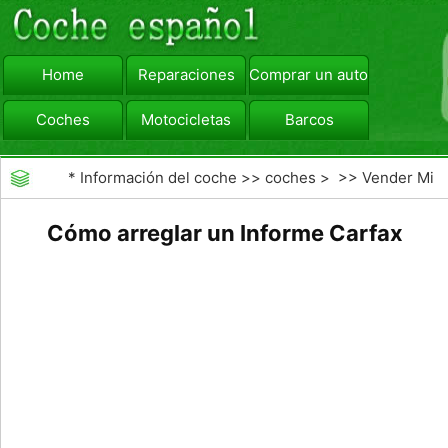
Home
Reparaciones
Comprar un automóvil
Coches
Motocicletas
Barcos
viajar
Camiones
*
Información del coche
>>
coches
> >>
Vender Mi
Coche
>>
Fundamentos Venta de coches
Cómo arreglar un Informe Carfax