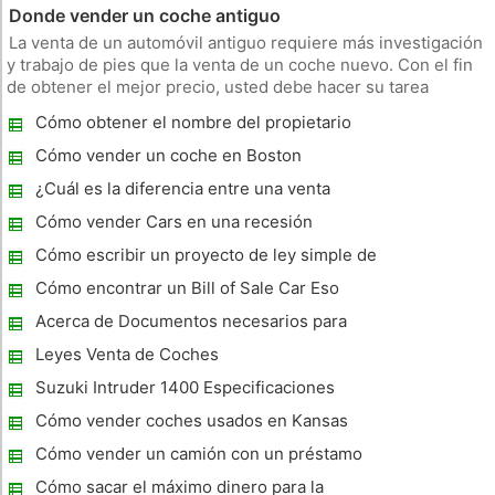
Donde vender un coche antiguo
La venta de un automóvil antiguo requiere más investigación
y trabajo de pies que la venta de un coche nuevo. Con el fin
de obtener el mejor precio, usted debe hacer su tarea
primero --- la investigación de su vehículo y el fabricante,
Cómo obtener el nombre del propietario
únase a registros históricos, crear un paquete promocional
fuera un Título
lleno
Cómo vender un coche en Boston
¿Cuál es la diferencia entre una venta
privada y una Subasta Pública de
Cómo vender Cars en una recesión
Automóviles?
Cómo escribir un proyecto de ley simple de
venta
Cómo encontrar un Bill of Sale Car Eso
imprimir
Acerca de Documentos necesarios para
vender un coche
Leyes Venta de Coches
Suzuki Intruder 1400 Especificaciones
Cómo vender coches usados ​​en Kansas
Cómo vender un camión con un préstamo
del Banco
Cómo sacar el máximo dinero para la