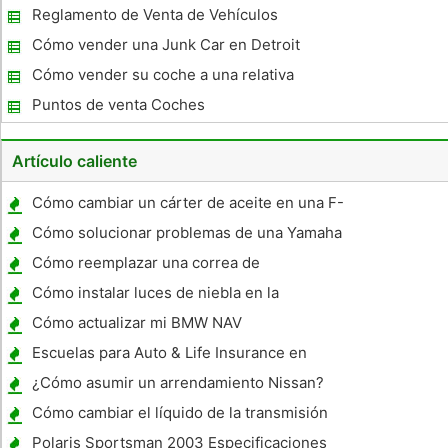
Reglamento de Venta de Vehículos
Cómo vender una Junk Car en Detroit
Cómo vender su coche a una relativa
Puntos de venta Coches
Artículo caliente
Cómo cambiar un cárter de aceite en una F-
350
Cómo solucionar problemas de una Yamaha
Stratoliner
Cómo reemplazar una correa de
distribución en un Sebring 1996
Cómo instalar luces de niebla en la
producción del sedán Sebring Sebring a
Cómo actualizar mi BMW NAV
Escuelas para Auto & Life Insurance en
California
¿Cómo asumir un arrendamiento Nissan?
Cómo cambiar el líquido de la transmisión
de Kubota Tractor
Polaris Sportsman 2003 Especificaciones