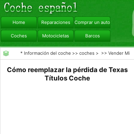
Home
Reparaciones
Comprar un automóvil
Coches
Motocicletas
Barcos
viajar
Camiones
*
Información del coche
>>
coches
> >>
Vender Mi
Coche
>>
La venta de un coche usted mismo
Cómo reemplazar la pérdida de Texas
Títulos Coche