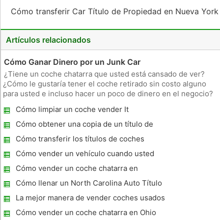
Cómo transferir Car Título de Propiedad en Nueva Yor
Artículos relacionados
Cómo Ganar Dinero por un Junk Car
¿Tiene un coche chatarra que usted está cansado de ver?
¿Cómo le gustaría tener el coche retirado sin costo alguno
para usted e incluso hacer un poco de dinero en el negocio?
Aprender a hacer precisamente eso. Cosas que necesitará
Cómo limpiar un coche vender It
vehículo deseado. Car Título. Teléfono o conexión a Internet.
Ver
Cómo obtener una copia de un título de
vehículo en CT
Cómo transferir los títulos de coches
después de la muerte en Ohio
Cómo vender un vehículo cuando usted
debe más de valor
Cómo vender un coche chatarra en
Maryland
Cómo llenar un North Carolina Auto Título
para un Nuevo Comprador
La mejor manera de vender coches usados ​​
Cómo vender un coche chatarra en Ohio