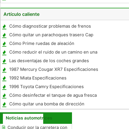
exportador en Japón
Artículo caliente
Cómo diagnosticar problemas de frenos
Squealing
Cómo quitar un parachoques trasero Cap
en un Ford Windstar
Cómo Prime ruedas de aleación
Cómo reducir el ruido de un camino en una
C6
Las desventajas de los coches grandes
1987 Mercury Cougar XR7 Especificaciones
1992 Miata Especificaciones
1996 Toyota Camry Especificaciones
Cómo desinfectar el tanque de agua fresca
en un RV
Cómo quitar una bomba de dirección
asistida Pacifica
Noticias automotrices
Conducir por la carretera con