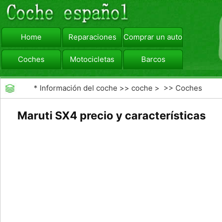
Home
Reparaciones
Comprar un automóvil
Coches
Motocicletas
Barcos
viajar
Camiones
*
Información del coche
>>
coche
> >>
Coches
Maruti SX4 precio y características