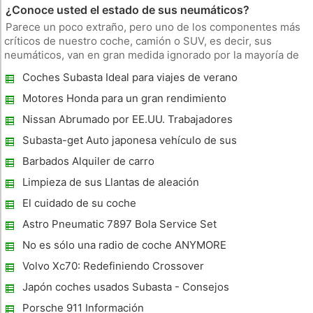
¿Conoce usted el estado de sus neumáticos?
Parece un poco extraño, pero uno de los componentes más
críticos de nuestro coche, camión o SUV, es decir, sus
neumáticos, van en gran medida ignorado por la mayoría de
los conductores. Las llantas están inextricablemente
Coches Subasta Ideal para viajes de verano
entrelazados con seguridad. ¿Por qué existe esta tendencia a
dar por sentado?
Motores Honda para un gran rendimiento
Nissan Abrumado por EE.UU. Trabajadores
que ofertas de compra
Subasta-get Auto japonesa vehículo de sus
sueños aquí
Barbados Alquiler de carro
Limpieza de sus Llantas de aleación
El cuidado de su coche
Astro Pneumatic 7897 Bola Service Set
Conjunto de herramientas
No es sólo una radio de coche ANYMORE
Volvo Xc70: Redefiniendo Crossover
Formula
Japón coches usados ​​Subasta - Consejos
Gratis para comprar coches usados ​​de
Porsche 911 Información