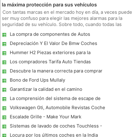
la máxima protección para sus vehículos
Con tantas marcas en el mercado hoy en día, a veces puede
ser muy confuso para elegir las mejores alarmas para la
seguridad de su vehículo. Sobre todo, cuando todas las
marcas se jactan de ser los mejores en su gama de
La compra de componentes de Autos
productos, es importante hacer un análisis a fondo antes de
Usados ​​un problema? Optar por
comprar uno por sí mi
Depreciación Y El Valor De Bmw Coches
Usados ​​
Hummer H2 Piezas exteriores para la
mejora de la apariencia de su vehículo
Los compradores Tarifa Auto Tiendas
Descubre la manera correcta para comprar
coches usados ​​en línea
Bono de Ford Ups Mullaly
Garantizar la calidad en el camino
La comprensión del sistema de escape de
su coche
Volkswagen Gti, Automobile Revistas Coche
del Año
Escalade Grille - Make Your Mark
Sistemas de lavado de coches Touchless -
¿Merece la pena El Trate
Locura por los últimos coches en la India