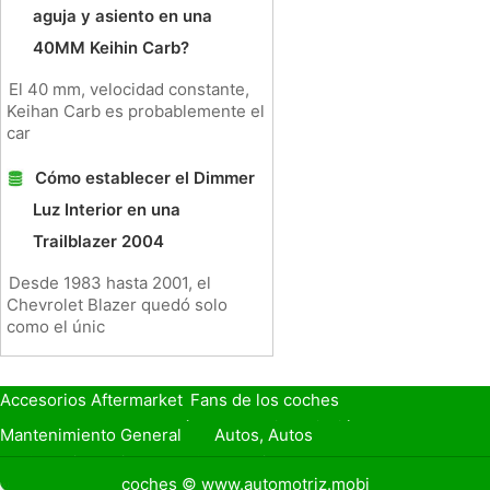
aguja y asiento en una
40MM Keihin Carb?
El 40 mm, velocidad constante,
Keihan Carb es probablemente el
car
Cómo establecer el Dimmer
Luz Interior en una
Trailblazer 2004
Desde 1983 hasta 2001, el
Chevrolet Blazer quedó solo
como el únic
Accesorios Aftermarket
Fans de los coches
Seguro de Coche
Préstamos y Financiación
Mantenimiento General
Autos, Autos
Seguridad Vial
Combustibles
coches © www.automotriz.mobi
Vender Mi Coche