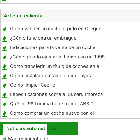
Artículo caliente
Cómo vender un coche rápido en Oregon
¿Cómo funciona un embrague
Indicaciones para la venta de un coche
privado
¿Cómo puedo ajustar el tiempo en un 1998
BMW 318I ?
Cómo transferir un título de coches en el
Ministerio de Transporte de Colombia
Cómo instalar una radio en un Toyota
Británica
Corolla 2001
Cómo limpiar Cabrio
Especificaciones sobre el Subaru Impreza
2008
Qué mi '98 Lumina tiene frenos ABS ?
Cómo comprar un coche nuevo con el
estímulo
Noticias automotrices
Mantenimiento de