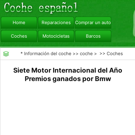
Home
Reparaciones
Comprar un automóvil
Coches
Motocicletas
Barcos
viajar
Camiones
*
Información del coche
>>
coche
> >>
Coches
Siete Motor Internacional del Año
Premios ganados por Bmw