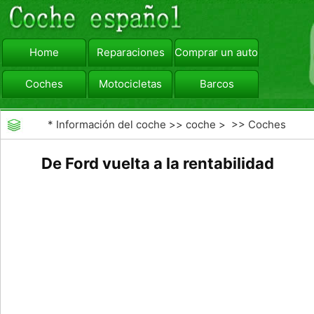
Home
Reparaciones
Comprar un automóvil
Coches
Motocicletas
Barcos
viajar
Camiones
*
Información del coche
>>
coche
> >>
Coches
De Ford vuelta a la rentabilidad