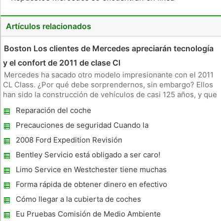
Artículos relacionados
Boston Los clientes de Mercedes apreciarán tecnología
y el confort de 2011 de clase Cl
Mercedes ha sacado otro modelo impresionante con el 2011
CL Class. ¿Por qué debe sorprendernos, sin embargo? Ellos
han sido la construcción de vehículos de casi 125 años, y que
han conseguido muy buenos en eso. Muchos de los modelos
Reparación del coche
de Mercedes más grandes están siendo construidos en
Stuttgart. (Par
Precauciones de seguridad Cuando la
unidad con el sistema de navegación Gps
2008 Ford Expedition Revisión
Dvd
Bentley Servicio está obligado a ser caro!
Limo Service en Westchester tiene muchas
razones para ser su primera opción
Forma rápida de obtener dinero en efectivo
para el coche de Nueva York
Cómo llegar a la cubierta de coches
personalizados ?
Eu Pruebas Comisión de Medio Ambiente