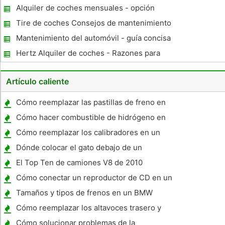
con niños Coches
Alquiler de coches mensuales - opción
ideal si estás en un presupuesto estricto
Tire de coches Consejos de mantenimiento
para Newport Delaware Drivers Coche
Mantenimiento del automóvil - guía concisa
Hertz Alquiler de coches - Razones para
considerar un alquiler de coches Hertz
Artículo caliente
Cómo reemplazar las pastillas de freno en
un Saab 900
Cómo hacer combustible de hidrógeno en
el hogar
Cómo reemplazar los calibradores en un
1993 Mazda 929
Dónde colocar el gato debajo de un
Chevrolet Impala
El Top Ten de camiones V8 de 2010
Cómo conectar un reproductor de CD en un
Chrysler Cirrus
Tamaños y tipos de frenos en un BMW
530xi
Cómo reemplazar los altavoces trasero y
plataforma de
Cómo solucionar problemas de la