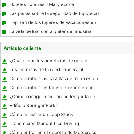
¿Cómo prevenirlo y qué hacer si le pasa a
Hoteles Londres - Marylebone
usted
Las pistas sobre la seguridad de hipotecas
para casas de verano en el extranjero
Top Ten de los lugares de vacaciones en
América - un poco sobre cada
La vida de lujo con alquiler de limusina
Artículo caliente
¿Cuáles son los beneficios de un eje
trasero sólido ?
Los síntomas de la rueda trasera al
hundimiento
Cómo cambiar las pastillas de freno en un
Mazda Protege 1999
Cómo cambiar los faros de xenón en un
Audi A4 2001
¿Cómo configuro mi Torque lengüeta de
ajuste en mi motor fueraborda?
Edificio Springer Forks
Cómo arrastrar un Jeep Stuck
Transmisión Manual Tips Driving
Cómo entrar en el deporte de Motocross