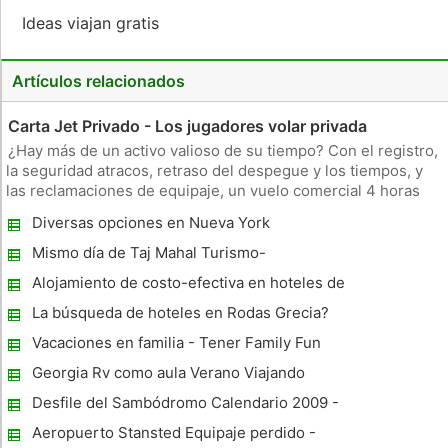
Ideas viajan gratis
Artículos relacionados
Carta Jet Privado - Los jugadores volar privada
¿Hay más de un activo valioso de su tiempo? Con el registro,
la seguridad atracos, retraso del despegue y los tiempos, y
las reclamaciones de equipaje, un vuelo comercial 4 horas
podría tomar 75 minutos en un jet privado rodaje. Volante a la
Diversas opciones en Nueva York
derecha en la pista y salir del Maybach 57 S a unos pasos
Mismo día de Taj Mahal Turismo-
Atracciones y lugares para visitar
Alojamiento de costo-efectiva en hoteles de
cinco estrellas
La búsqueda de hoteles en Rodas Grecia?
Disponibilidad de una amplia selección de
Vacaciones en familia - Tener Family Fun
hoteles en Isla Rodas De Webcon
Georgia Rv como aula Verano Viajando
Desfile del Sambódromo Calendario 2009 -
Río de Janeiro Carnaval
Aeropuerto Stansted Equipaje perdido -