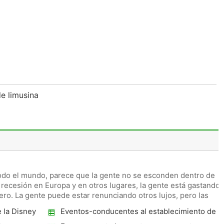
de limusina
 todo el mundo, parece que la gente no se esconden dentro de
 recesión en Europa y en otros lugares, la gente está gastando
ero. La gente puede estar renunciando otros lujos, pero las
 la Disney
Eventos-conducentes al establecimiento de
hoteles de Nueva York