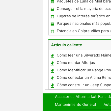
Paquetes de Luna de Miel bara
asequible
Conseguir el la mayoría de tra
Lugares de interés turístico en
Parques nacionales más popul
España
Estancia en Chipre Villas para
vacaciones de lujo
Artículo caliente
Cómo leer una Silverado Núme
Chevrolet
Cómo montar Alforjas
Cómo identificar un Range Rov
Modelo
Cómo conectar un Altima Rem
Cómo construir un Jeep Suspe
Accesorios Aftermarket
Fans d
Mantenimiento General
Auto