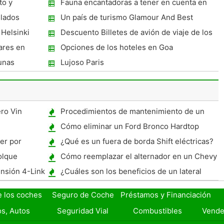
to y
Fauna encantadoras a tener en cuenta en
su Dubai Desert Safari
slados
Un país de turismo Glamour And Best
 Helsinki
Descuento Billetes de avión de viaje de los
vuelos domésticos en India
ares en
Opciones de los hoteles en Goa
 unas
Lujoso Paris
ro Vin
Procedimientos de mantenimiento de un
Cadillac DeVille Concours 1995
Cómo eliminar un Ford Bronco Hardtop
er por
¿Qué es un fuera de borda Shift eléctricas?
olque
Cómo reemplazar el alternador en un Chevy
S-10
nsión 4-Link
¿Cuáles son los beneficios de un lateral
derecho Drive Car?
e los coches
Seguro de Coche
Préstamos y Financiación
s, Autos
Seguridad Vial
Combustibles
Vende