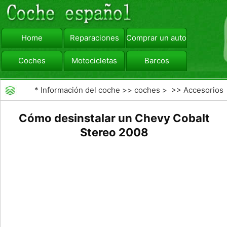
Home
Reparaciones
Comprar un automóvil
Coches
Motocicletas
Barcos
viajar
Camiones
*
Información del coche
>>
coches
> >>
Accesorios
Aftermarket
>>
Radios de los coches
Cómo desinstalar un Chevy Cobalt
Stereo 2008