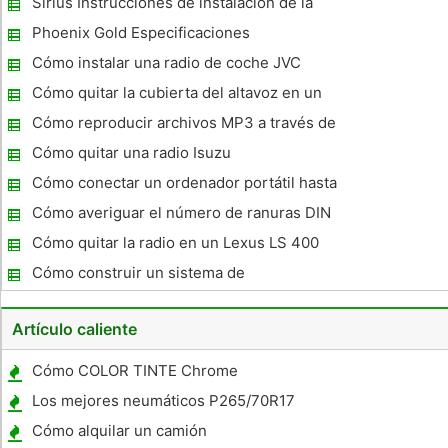
Sirius Instrucciones de instalación de la
radio
Phoenix Gold Especificaciones
Cómo instalar una radio de coche JVC
Cómo quitar la cubierta del altavoz en un
1994 Mercedes C220
Cómo reproducir archivos MP3 a través de
un USB PTID 5800
Cómo quitar una radio Isuzu
Cómo conectar un ordenador portátil hasta
una entrada MP3 en un estéreo de
Cómo averiguar el número de ranuras DIN
automóvil
en mi vehículo
Cómo quitar la radio en un Lexus LS 400
2000
Cómo construir un sistema de
entretenimiento del coche
Artículo caliente
Cómo COLOR TINTE Chrome
Los mejores neumáticos P265/70R17
Cómo alquilar un camión