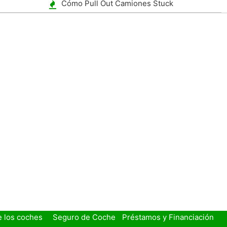
a
Cómo Pull Out Camiones Stuck
e los coches
Seguro de Coche
Préstamos y Financiación