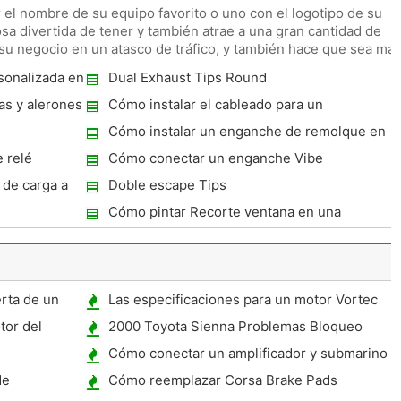
el nombre de su equipo favorito o uno con el logotipo de su
a divertida de tener y también atrae a una gran cantidad de
 su negocio en un atasco de tráfico, y también hace que sea má
sonalizada en
Dual Exhaust Tips Round
as y alerones
Cómo instalar el cableado para un
enganche de remolque en un Mercury
Cómo instalar un enganche de remolque en
Grand Marquis 1993
una silueta de Olds
e relé
Cómo conectar un enganche Vibe
de carga a
Doble escape Tips
Cómo pintar Recorte ventana en una
Integra
rta de un
Las especificaciones para un motor Vortec
4200
tor del
2000 Toyota Sienna Problemas Bloqueo
3
automático
Cómo conectar un amplificador y submarino
en un Eclipse
de
Cómo reemplazar Corsa Brake Pads