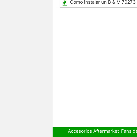
combustible de un Nissan Vers
Cómo instalar un B & M 70273
Accesorios Aftermarket
Fans d