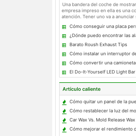
Una bandera del coche de mostrar 
empresa impreso en ella es una cos
atención. Tener uno va a anunciar
fácil encontrar
Cómo conseguir una placa per
Minnesota
¿Dónde puedo encontrar las al
de un coche?
Barato Roush Exhaust Tips
Cómo instalar un interruptor d
Automotive
Cómo convertir una camioneta 
un Hippie Van
El Do-It-Yourself LED Light Bar
Artículo caliente
Cómo quitar un panel de la pue
Buick LeSabre
Cómo restablecer la luz del mo
servicio en un Dodge RAM 200
Car Wax Vs. Mold Release Wax
Cómo mejorar el rendimiento 