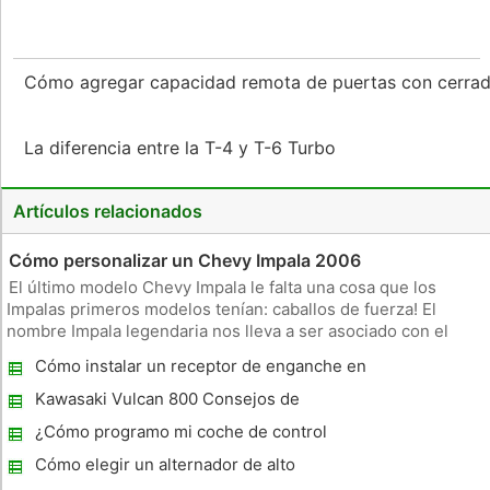
Cómo agregar capacidad remota de puertas con cerrad
La diferencia entre la T-4 y T-6 Turbo
Artículos relacionados
Cómo personalizar un Chevy Impala 2006
El último modelo Chevy Impala le falta una cosa que los
Impalas primeros modelos tenían: caballos de fuerza! El
nombre Impala legendaria nos lleva a ser asociado con el
estilo clásico y la potencia en bruto que los Impalas
Cómo instalar un receptor de enganche en
anteriores tenían. Con los motores automatizados de hoy,
un Ford Explorer
puede ser caro, pero
Kawasaki Vulcan 800 Consejos de
rendimiento
¿Cómo programo mi coche de control
remoto?
Cómo elegir un alternador de alto