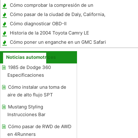
Cómo comprobar la compresión de un
Yamaha Raptor 660
Cómo pasar de la ciudad de Daly, California,
Test de conducción
Cómo diagnosticar OBD-II
Historia de la 2004 Toyota Camry LE
vehículo
Cómo poner un enganche en un GMC Safari
Noticias automotrices
1985 de Dodge 360 ​​
Especificaciones
Cómo instalar una toma de
aire de alto flujo SPT
Mustang Styling
Instrucciones Bar
Cómo pasar de RWD de AWD
en 4Runners