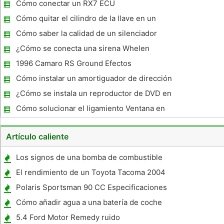
rendimiento
Cómo conectar un RX7 ECU
Cómo quitar el cilindro de la llave en un
Ford
Cómo saber la calidad de un silenciador
¿Cómo se conecta una sirena Whelen
295SL100?
1996 Camaro RS Ground Efectos
Cómo instalar un amortiguador de dirección
¿Cómo se instala un reproductor de DVD en
un 2004 Ford F150?
Cómo solucionar el ligamiento Ventana en
un Oldsmobile Aurora
Artículo caliente
Los signos de una bomba de combustible
mal mecánico
El rendimiento de un Toyota Tacoma 2004
Polaris Sportsman 90 CC Especificaciones
Cómo añadir agua a una batería de coche
5.4 Ford Motor Remedy ruido