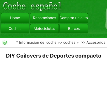
Home
Reparaciones
Comprar un automóvil
Coches
Motocicletas
Barcos
viajar
Camiones
*
Información del coche
>>
coches
> >>
Accesorios
Aftermarket
>>
Generales Actualizaciones Auto
DIY Coilovers de Deportes compacto