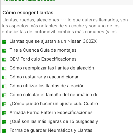
Cómo escoger Llantas
Llantas, ruedas, aleaciones --- lo que quieras llamarlos, son
los aspectos más notables de su coche y son uno de los
entusiastas del automóvil cambios más comunes (y los
propietarios de automóviles en general) hacer. También hay
Llantas que se ajustan a un Nissan 300ZX
ventajas de rendimiento que pueden surgir con la instalación
de un conj
Tire a Cuenca Guía de montajes
OEM Ford culo Especificaciones
Cómo reemplazar las llantas de aleación
antigua
Cómo restaurar y reacondicionar
Enfrentado Ruedas de Aluminio
Cómo utilizar las llantas de aleación
Cómo calcular el tamaño del neumático de
22,5 Llantas
¿Cómo puedo hacer un ajuste culo Cuatro
Lug en un coche Cinco Lug?
Armada Perno Pattern Especificaciones
¿Qué son las más ligeras de 15 pulgadas y
llantas?
Forma de guardar Neumáticos y Llantas