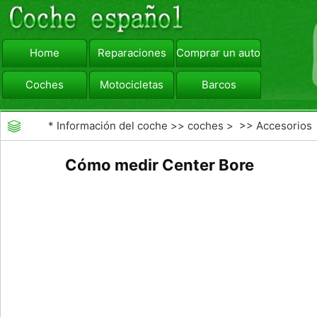
Home
Reparaciones
Comprar un automóvil
Coches
Motocicletas
Barcos
viajar
Camiones
*
Información del coche
>>
coches
> >>
Accesorios
Aftermarket
>>
Neumáticos
Cómo medir Center Bore