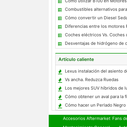
Cómo utilizar B100 en Motores
Combustibles alternativos par
Cómo convertir un Diesel Seda
Biodiesel
Diferencias entre los motores 
y Motores
Coches eléctricos Vs. Coches 
Desventajas de hidrógeno de 
ventajas
Artículo caliente
Lexus instalación del asiento 
Vs ancha. Reduzca Ruedas
Los mejores SUV híbridos de l
Cómo obtener un aval para la f
de coches
Cómo hacer un Perlado Negro
Accesorios Aftermarket
Fans d