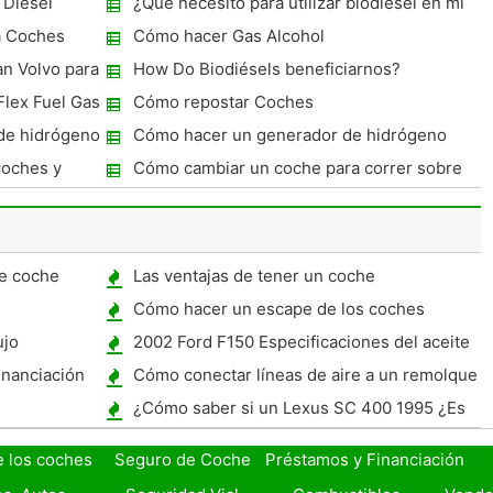
 Diesel
¿Qué necesito para utilizar biodiesel en mi
coche?
a Coches
Cómo hacer Gas Alcohol
n Volvo para
How Do Biodiésels beneficiarnos?
Flex Fuel Gas
Cómo repostar Coches
de hidrógeno
Cómo hacer un generador de hidrógeno
electrolizador
coches y
Cómo cambiar un coche para correr sobre
el Gas Natural
de coche
Las ventajas de tener un coche
Cómo hacer un escape de los coches
Louder sin comprar nada
ujo
2002 Ford F150 Especificaciones del aceite
inanciación
Cómo conectar líneas de aire a un remolque
¿Cómo saber si un Lexus SC 400 1995 ¿Es
Supercharged
e los coches
Seguro de Coche
Préstamos y Financiación