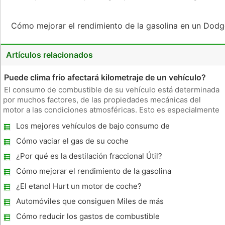
Cómo mejorar el rendimiento de la gasolina en un Dod
Artículos relacionados
Puede clima frío afectará kilometraje de un vehículo?
El consumo de combustible de su vehículo está determinada
por muchos factores, de las propiedades mecánicas del
motor a las condiciones atmosféricas. Esto es especialmente
evidente en el invierno, en la que es probable que
Los mejores vehículos de bajo consumo de
experimente una disminución notable en el consumo de
Arrendamiento
gasolina. No sólo el tie
Cómo vaciar el gas de su coche
¿Por qué es la destilación fraccional Útil?
Cómo mejorar el rendimiento de la gasolina
en un Chevy Equinox AWD 2005
¿El etanol Hurt un motor de coche?
Automóviles que consiguen Miles de más
de 30 por galón
Cómo reducir los gastos de combustible