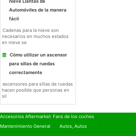
nieve Llantas de
Automóviles de la manera
fácil
Cadenas para la nieve son
necesarios en muchos estados
en nieve se
Cómo utilizar un ascensor
para sillas de ruedas
correctamente
ascensores para sillas de ruedas
hacen posible que personas en
sil
Accesorios Aftermarket
Fans de los coches
Seguro de Coche
Préstamos y Financiación
Mantenimiento General
Autos, Autos
Seguridad Vial
Combustibles