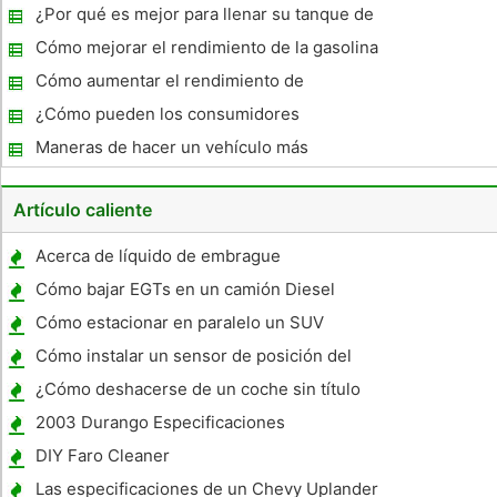
¿Por qué es mejor para llenar su tanque de
gas después de 18:00
Cómo mejorar el rendimiento de la gasolina
en un Ford
Cómo aumentar el rendimiento de
combustible para el 1999 Subaru Outback
¿Cómo pueden los consumidores
Transporte latas de gas con seguridad?
Maneras de hacer un vehículo más
económico en combustible
Artículo caliente
Acerca de líquido de embrague
Cómo bajar EGTs en un camión Diesel
Cómo estacionar en paralelo un SUV
Cómo instalar un sensor de posición del
cigüeñal Northstar
¿Cómo deshacerse de un coche sin título
2003 Durango Especificaciones
DIY Faro Cleaner
Las especificaciones de un Chevy Uplander