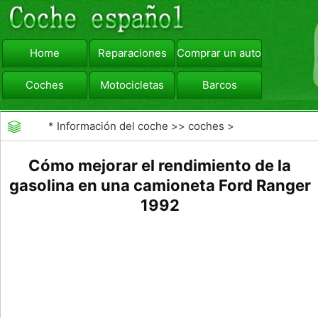
Home
Reparaciones
Comprar un automóvil
Coches
Motocicletas
Barcos
viajar
Camiones
*
Información del coche
>>
coches
>
>>
Combustibles
>>
Gasolina y Diésel
Cómo mejorar el rendimiento de la
gasolina en una camioneta Ford Ranger
1992