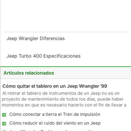
Jeep Wrangler Diferencias
Jeep Turbo 400 Especificaciones
Artículos relacionados
Cómo quitar el tablero en un Jeep Wrangler '99
Al retirar el tablero de instrumentos de un Jeep no es un
proyecto de mantenimiento de todos los días, puede haber
momentos en que es necesario hacerlo con el fin de llevar a
cabo las reparaciones de los componentes entre el guión y el
Cómo conectar a tierra el Tren de impulsión
servidor de seguridad, tales como el sistema de calefacción y
de cuatro ruedas
ai
Cómo reducir el ruido del viento en un Jeep
Wrangler Soft Top