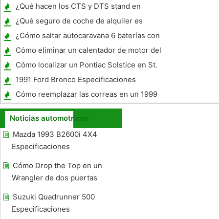
Powerbuilt
¿Qué hacen los CTS y DTS stand en
Cadillacs ?
¿Qué seguro de coche de alquiler es
necesario?
¿Cómo saltar autocaravana 6 baterías con
cable en una Serie
Cómo eliminar un calentador de motor del
ventilador en un GMC Yukon 1997
Cómo localizar un Pontiac Solstice en St.
Louis , Missouri
1991 Ford Bronco Especificaciones
Cómo reemplazar las correas en un 1999
Chrysler 300M
Noticias automotrices
Mazda 1993 B2600i 4X4
Especificaciones
Cómo Drop the Top en un
Wrangler de dos puertas
Suzuki Quadrunner 500
Especificaciones