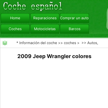
Home
Reparaciones
Comprar un automóvil
Coches
Motocicletas
Barcos
viajar
Camiones
*
Información del coche
>>
coches
> >>
Autos,
Autos
>>
4X4
2009 Jeep Wrangler colores