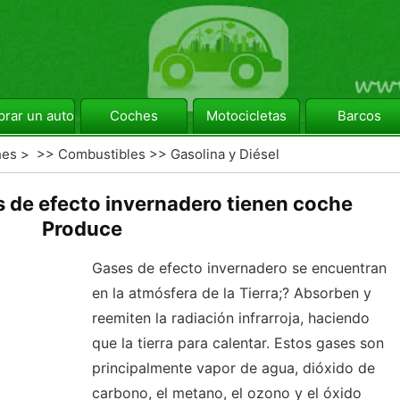
rar un automóvil
Coches
Motocicletas
Barcos
hes
> >>
Combustibles
>>
Gasolina y Diésel
s de efecto invernadero tienen coche
Produce
Gases de efecto invernadero se encuentran
en la atmósfera de la Tierra;? Absorben y
reemiten la radiación infrarroja, haciendo
que la tierra para calentar. Estos gases son
principalmente vapor de agua, dióxido de
carbono, el metano, el ozono y el óxido