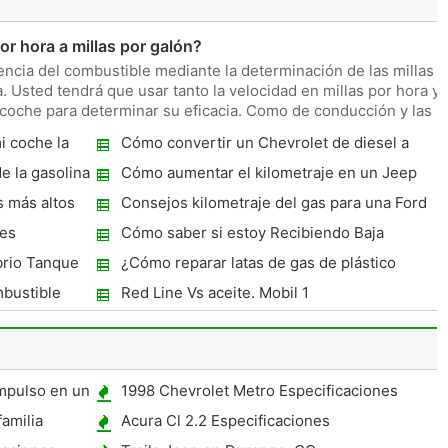
r hora a millas por galón?
encia del combustible mediante la determinación de las millas
. Usted tendrá que usar tanto la velocidad en millas por hora y
 coche para determinar su eficacia. Como de conducción y las
i coche la
Cómo convertir un Chevrolet de diesel a
gas
e la gasolina
Cómo aumentar el kilometraje en un Jeep
Liberty
 más altos
Consejos kilometraje del gas para una Ford
Ranger
es
Cómo saber si estoy Recibiendo Baja
rendimiento de la gasolina con bujías
brio Tanque
¿Cómo reparar latas de gas de plástico
Iridium
mbustible
Red Line Vs aceite. Mobil 1
mpulso en un
1998 Chevrolet Metro Especificaciones
amilia
Acura Cl 2.2 Especificaciones