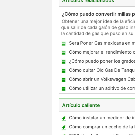
Artículos relacionados
¿Cómo puedo convertir millas po
Obtener una mejor idea de la efici
que salir de cada galón de gasolina
la cantidad de gas que puso en su
condiciones
Será Poner Gas mexicana en m
dañe ?
Cómo mejorar el rendimiento d
en un motor Chevy 4.3
¿Cómo puedo poner los grados
de gasolina en un coche
Cómo quitar Old Gas De Tanqu
Cómo abrir un Volkswagen Ca
de combustible 1996
Cómo utilizar un aditivo de co
Redline para un Audi TT
Artículo caliente
Cómo instalar un medidor de i
Powerstroke 97
Cómo comprar un coche de la f