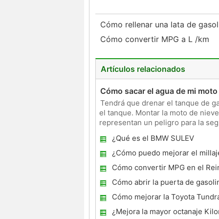
Cómo rellenar una lata de gaso
Cómo convertir MPG a L /km
Artículos relacionados
Cómo sacar el agua de mi moto 
Tendrá que drenar el tanque de g
el tanque. Montar la moto de niev
representan un peligro para la seg
productos químicos nociv
¿Qué es el BMW SULEV
¿Cómo puedo mejorar el millaj
en una Silverado 1995?
Cómo convertir MPG en el Rei
Cómo abrir la puerta de gasol
2004
Cómo mejorar la Toyota Tundr
rendimiento de la gasolina
¿Mejora la mayor octanaje Kilo