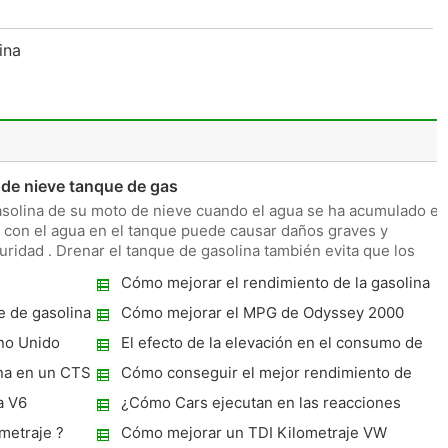
lina
de nieve tanque de gas
asolina de su moto de nieve cuando el agua se ha acumulado en
e con el agua en el tanque puede causar daños graves y
uridad . Drenar el tanque de gasolina también evita que los
Cómo mejorar el rendimiento de la gasolina
para el 2001 Isuzu Rodeo Sport
e de gasolina
Cómo mejorar el MPG de Odyssey 2000
no Unido
El efecto de la elevación en el consumo de
gasolina
ina en un CTS
Cómo conseguir el mejor rendimiento de
gasolina De un CRV
a V6
¿Cómo Cars ejecutan en las reacciones
químicas?
metraje ?
Cómo mejorar un TDI Kilometraje VW