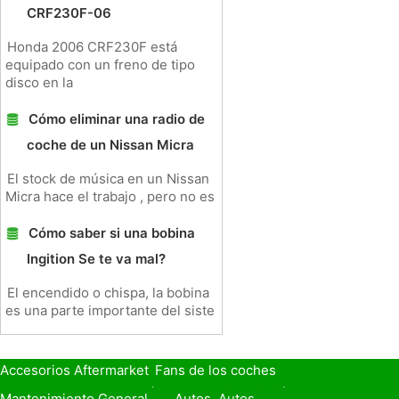
CRF230F-06
Honda 2006 CRF230F está
equipado con un freno de tipo
disco en la
Cómo eliminar una radio de
coche de un Nissan Micra
El stock de música en un Nissan
Micra hace el trabajo , pero no es
Cómo saber si una bobina
Ingition Se te va mal?
El encendido o chispa, la bobina
es una parte importante del siste
Accesorios Aftermarket
Fans de los coches
Seguro de Coche
Préstamos y Financiación
Mantenimiento General
Autos, Autos