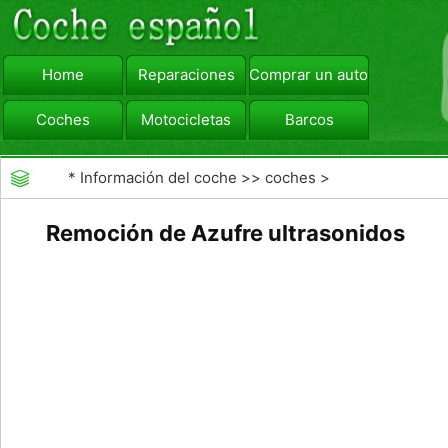
Home
Reparaciones
Comprar un automóvil
Coches
Motocicletas
Barcos
viajar
Camiones
*
Información del coche
>>
coches
>
>>
Combustibles
>>
Gasolina y Diésel
Remoción de Azufre ultrasonidos