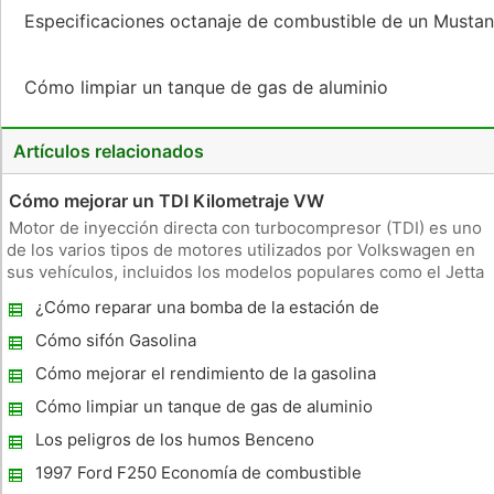
Especificaciones octanaje de combustible de un Musta
Cómo limpiar un tanque de gas de aluminio
Artículos relacionados
Cómo mejorar un TDI Kilometraje VW
Motor de inyección directa con turbocompresor (TDI) es uno
de los varios tipos de motores utilizados por Volkswagen en
sus vehículos, incluidos los modelos populares como el Jetta
y el Golf. Este motor funciona con diesel, a diferencia de sus
¿Cómo reparar una bomba de la estación de
homólogos, que funcionan con gasolina. Sea cual sea la ma
gas
Cómo sifón Gasolina
Cómo mejorar el rendimiento de la gasolina
en un Suzuki Sidekick
Cómo limpiar un tanque de gas de aluminio
Los peligros de los humos Benceno
1997 Ford F250 Economía de combustible