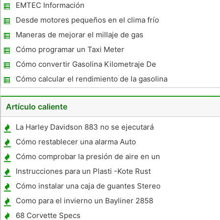
EMTEC Información
Desde motores pequeños en el clima frío
Maneras de mejorar el millaje de gas
Cómo programar un Taxi Meter
Cómo convertir Gasolina Kilometraje De
Metric
Cómo calcular el rendimiento de la gasolina
en la métrica
Artículo caliente
La Harley Davidson 883 no se ejecutará
Cómo restablecer una alarma Auto
Cómo comprobar la presión de aire en un
neumático en un Acura Integra
Instrucciones para un Plasti -Kote Rust
Convertidor
Cómo instalar una caja de guantes Stereo
Como para el invierno un Bayliner 2858
Command Bridge
68 Corvette Specs