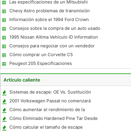
Las especificaciones de un Mitsubishi
Eclipse RS 1996
Chevy Astro problemas de transmisión
Información sobre el 1994 Ford Crown
Victoria Interceptor de policía
Consejos sobre la compra de un auto usado
1995 Nissan Altima Vehículo ID Information
Consejos para negociar con un vendedor
de coches
Cómo comprar un Corvette C5
Peugeot 205 Especificaciones
Artículo caliente
Sistemas de escape: OE Vs. Sustitución
2001 Volkswagen Passat no comenzará
Cómo aumentar el rendimiento de la
gasolina de un Ford Freestyle
Cómo Eliminado Hardened Pine Tar Desde
el Auto
Cómo calcular el tamaño de escape