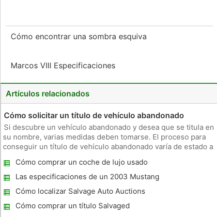
Cómo encontrar una sombra esquiva
Marcos VIII Especificaciones
Artículos relacionados
Cómo solicitar un título de vehículo abandonado
Si descubre un vehículo abandonado y desea que se titula en
su nombre, varias medidas deben tomarse. El proceso para
conseguir un título de vehículo abandonado varía de estado a
estado. No es tan sencillo como rellenar un simple formulario,
Cómo comprar un coche de lujo usado
ya que el propietario original del coche todavía puede tene
Las especificaciones de un 2003 Mustang
GT
Cómo localizar Salvage Auto Auctions
Cómo comprar un título Salvaged