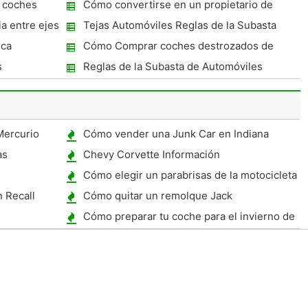
 coches
Cómo convertirse en un propietario de
coches incautados en venta
a entre ejes
Tejas Automóviles Reglas de la Subasta
ica
Cómo Comprar coches destrozados de
compañías de seguros
s
Reglas de la Subasta de Automóviles
Mercurio
Cómo vender una Junk Car en Indiana
as
Chevy Corvette Información
Cómo elegir un parabrisas de la motocicleta
 Recall
Cómo quitar un remolque Jack
Cómo preparar tu coche para el invierno de
almacenamiento