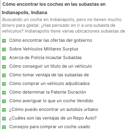
Cómo encontrar los coches en las subastas en
Indianapolis, Indiana
Buscando un coche en Indianapolis, pero no tienen mucho
dinero para gastar. ¿Has pensado en ir a una subasta de
vehículos? Indianapolis tiene varias ubicaciones subastas de
coches. Usted puede conseguir un coche a un precio
Cómo encontrar las ofertas del gobierno
increíblemente bajo en una subasta. Actualización 24 de
para vehículos recuperados
febrero 2011 Instruc
Sobre Vehículos Militares Surplus
Acerca de Policía incautar Subastas
Cómo conseguir un título de un vehículo
abandonado
Cómo tomar ventaja de las subastas de
coches usados ​​
Cómo comprar un vehículo adjudicados
Cómo determinar la Patente Duración
Cómo averiguar lo que un coche Vendido
por en una Subasta
¿Cómo puedo encontrar un autobús urbano
?
¿Cuáles son las ventajas de un Repo Auto?
Consejos para comprar un coche usado