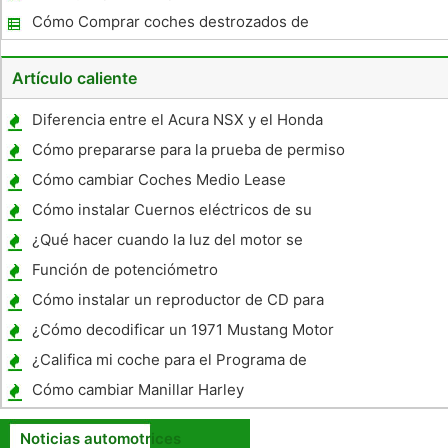
subastas
Cómo Comprar coches destrozados de
compañías de seguros
Artículo caliente
Diferencia entre el Acura NSX y el Honda
NSX
Cómo prepararse para la prueba de permiso
de aprendizaje
Cómo cambiar Coches Medio Lease
Cómo instalar Cuernos eléctricos de su
camión
¿Qué hacer cuando la luz del motor se
queda en la
Función de potenciómetro
Cómo instalar un reproductor de CD para
un Saturn Sl2 97
¿Cómo decodificar un 1971 Mustang Motor
Bloque parcial VIN?
¿Califica mi coche para el Programa de
Cars?
Cómo cambiar Manillar Harley
Noticias automotrices