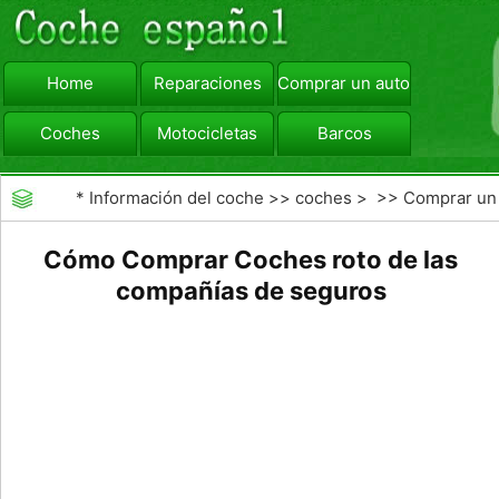
Home
Reparaciones
Comprar un automóvil
Coches
Motocicletas
Barcos
viajar
Camiones
*
Información del coche
>>
coches
> >>
Comprar un
automóvil
>>
Subastas de Coches
Cómo Comprar Coches roto de las
compañías de seguros