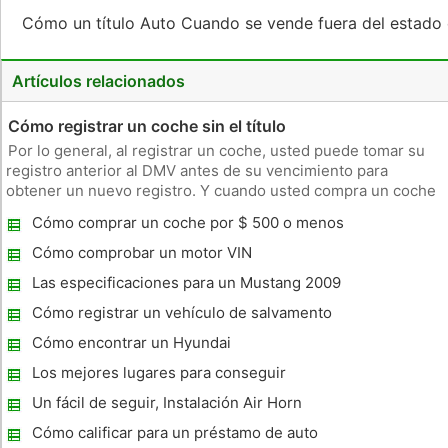
Cómo un título Auto Cuando se vende fuera del estado
Artículos relacionados
Cómo registrar un coche sin el título
Por lo general, al registrar un coche, usted puede tomar su
registro anterior al DMV antes de su vencimiento para
obtener un nuevo registro. Y cuando usted compra un coche
nuevo, puede utilizar el título para obtener su registro. Si ha
Cómo comprar un coche por $ 500 o menos
comprado un coche y no obtuvo un título del vendedor, las
cosas
Cómo comprobar un motor VIN
Las especificaciones para un Mustang 2009
Cómo registrar un vehículo de salvamento
en California
Cómo encontrar un Hyundai
Los mejores lugares para conseguir
préstamos para automóviles
Un fácil de seguir, Instalación Air Horn
Cómo calificar para un préstamo de auto