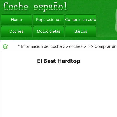
Home
Reparaciones
Comprar un automóvil
Coches
Motocicletas
Barcos
viajar
Camiones
*
Información del coche
>>
coches
> >>
Comprar un
automóvil
>>
Compra de Coches Basics
El Best Hardtop