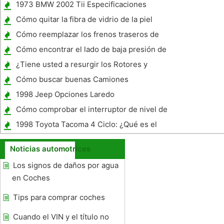
1973 BMW 2002 Tii Especificaciones
Cómo quitar la fibra de vidrio de la piel
Cómo reemplazar los frenos traseros de
discos en un Honda Prelude
Cómo encontrar el lado de baja presión de
una Unidad de CA en un coche
¿Tiene usted a resurgir los Rotores y
Tambores en el cambio de frenos?
Cómo buscar buenas Camiones
1998 Jeep Opciones Laredo
Cómo comprobar el interruptor de nivel de
refrigerante en un Saturn
1998 Toyota Tacoma 4 Ciclo: ¿Qué es el
MPG Gas
Noticias automotrices
Los signos de daños por agua
en Coches
Tips para comprar coches
Cuando el VIN y el título no