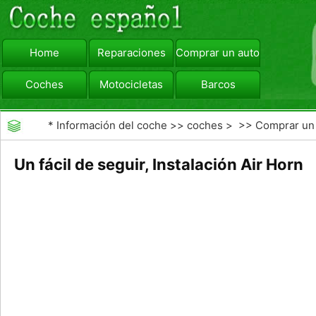
Home
Reparaciones
Comprar un automóvil
Coches
Motocicletas
Barcos
viajar
Camiones
*
Información del coche
>>
coches
> >>
Comprar un
automóvil
>>
Compra de Coches Basics
Un fácil de seguir, Instalación Air Horn