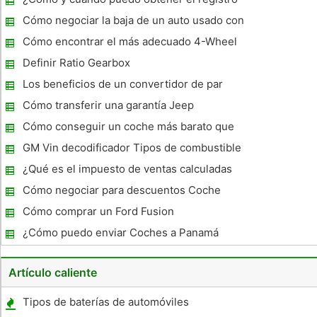
posibilidad de devolver el coche al final de la palabra sin
y placas de un auto usado en Texas?
tener
Cómo negociar la baja de un auto usado con
un valor patrimonial negativo
Cómo encontrar el más adecuado 4-Wheel
Drive Car
Definir Ratio Gearbox
Los beneficios de un convertidor de par
Cómo transferir una garantía Jeep
Cómo conseguir un coche más barato que
el precio de venta
GM Vin decodificador Tipos de combustible
¿Qué es el impuesto de ventas calculadas
para una compra de automóviles nuevos
Cómo negociar para descuentos Coche
con una permuta ?
Cómo comprar un Ford Fusion
¿Cómo puedo enviar Coches a Panamá
desde los EE.UU.?
Artículo caliente
Tipos de baterías de automóviles