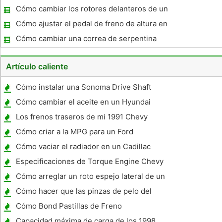
se filtran hacia abajo
Cómo cambiar los rotores delanteros de un
coche Geo Metro 1994
Cómo ajustar el pedal de freno de altura en
un Hyundai Sonata
Cómo cambiar una correa de serpentina
tensión de la rueda en el Nissan Altima
2003
Artículo caliente
Cómo instalar una Sonoma Drive Shaft
Cómo cambiar el aceite en un Hyundai
Sonata 3.3L
Los frenos traseros de mi 1991 Chevy
Pickup no sangrará y sólo sale aire
Cómo criar a la MPG para un Ford
Cómo vaciar el radiador en un Cadillac
Escalade
Especificaciones de Torque Engine Chevy
'99
Cómo arreglar un roto espejo lateral de un
coche
Cómo hacer que las pinzas de pelo del
cocodrilo
Cómo Bond Pastillas de Freno
Capacidad máxima de carga de los 1998