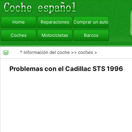
Home
Reparaciones
Comprar un automóvil
Coches
Motocicletas
Barcos
viajar
Camiones
*
Información del coche
>>
coches
>
>>
Reparaciones
>>
Frenos
Problemas con el Cadillac STS 1996