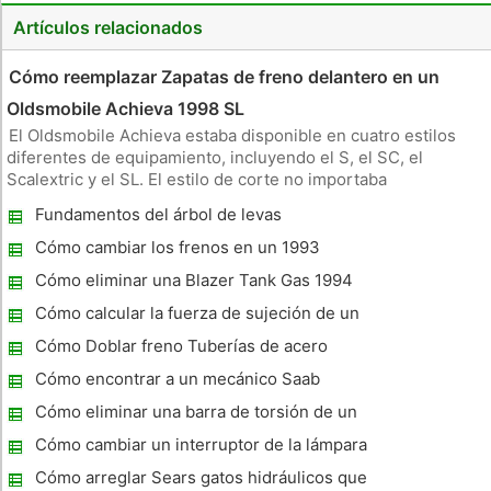
Artículos relacionados
Cómo reemplazar Zapatas de freno delantero en un
Oldsmobile Achieva 1998 SL
El Oldsmobile Achieva estaba disponible en cuatro estilos
diferentes de equipamiento, incluyendo el S, el SC, el
Scalextric y el SL. El estilo de corte no importaba
procesalmente a la hora de cambiar las pastillas de freno
Fundamentos del árbol de levas
delanteras. El Achieva se introdujo en 1992 y fue producido
hasta 1997. Los s
Cómo cambiar los frenos en un 1993
Plymouth Grand Voyager
Cómo eliminar una Blazer Tank Gas 1994
Cómo calcular la fuerza de sujeción de un
perno
Cómo Doblar freno Tuberías de acero
Cómo encontrar a un mecánico Saab
Cómo eliminar una barra de torsión de un
Dakota
Cómo cambiar un interruptor de la lámpara
de parada
Cómo arreglar Sears gatos hidráulicos que