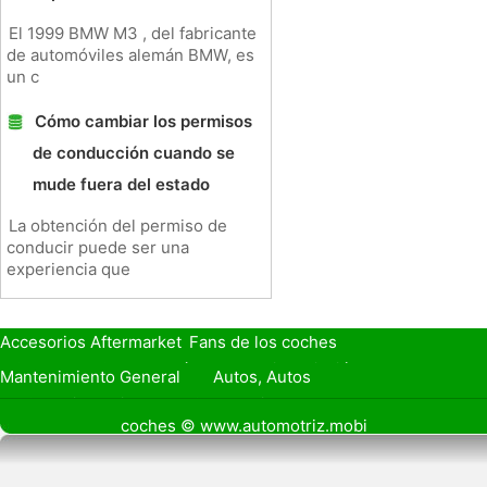
El 1999 BMW M3 , del fabricante
de automóviles alemán BMW, es
un c
Cómo cambiar los permisos
de conducción cuando se
mude fuera del estado
La obtención del permiso de
conducir puede ser una
experiencia que
Accesorios Aftermarket
Fans de los coches
Seguro de Coche
Préstamos y Financiación
Mantenimiento General
Autos, Autos
Seguridad Vial
Combustibles
coches © www.automotriz.mobi
Vender Mi Coche