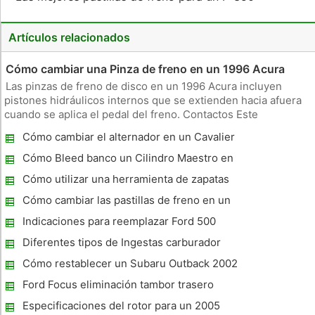
Artículos relacionados
Cómo cambiar una Pinza de freno en un 1996 Acura
Las pinzas de freno de disco en un 1996 Acura incluyen
pistones hidráulicos internos que se extienden hacia afuera
cuando se aplica el pedal del freno. Contactos Este
movimiento del material de fricción de las pastillas de freno a
Cómo cambiar el alternador en un Cavalier
la superficie plana de los discos de freno. Sustitución de los
'99
calibr
Cómo Bleed banco un Cilindro Maestro en
una Toyota Tundra
Cómo utilizar una herramienta de zapatas
de frenos
Cómo cambiar las pastillas de freno en un
Ford 2001 F150
Indicaciones para reemplazar Ford 500
Frenos traseros
Diferentes tipos de Ingestas carburador
Cómo restablecer un Subaru Outback 2002
OEM sin tener que desengancharse de la
Ford Focus eliminación tambor trasero
batería
Especificaciones del rotor para un 2005