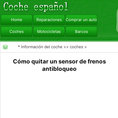
Home
Reparaciones
Comprar un automóvil
Coches
Motocicletas
Barcos
viajar
Camiones
*
Información del coche
>>
coches
>
>>
Reparaciones
>>
Frenos
Cómo quitar un sensor de frenos
antibloqueo