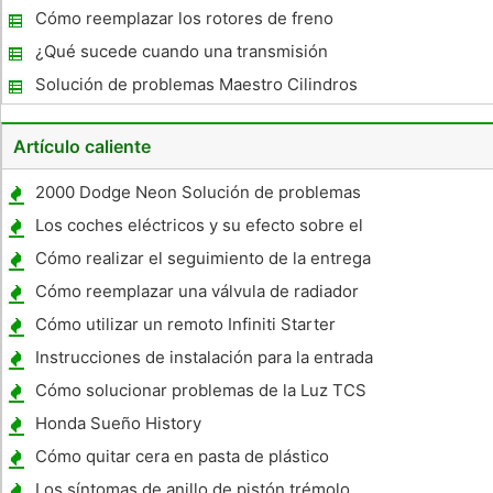
Pontiac Vibe
Cómo reemplazar los rotores de freno
delantero en un 2007 Ford F150
¿Qué sucede cuando una transmisión
muere?
Solución de problemas Maestro Cilindros
Artículo caliente
2000 Dodge Neon Solución de problemas
Los coches eléctricos y su efecto sobre el
medio ambiente
Cómo realizar el seguimiento de la entrega
de los nuevos coches Toyota De la Factory
Cómo reemplazar una válvula de radiador
termostática
Cómo utilizar un remoto Infiniti Starter
Instrucciones de instalación para la entrada
de aire frío de un motor LT1
Cómo solucionar problemas de la Luz TCS
en un Honda Accord 2003
Honda Sueño History
Cómo quitar cera en pasta de plástico
Los síntomas de anillo de pistón trémolo