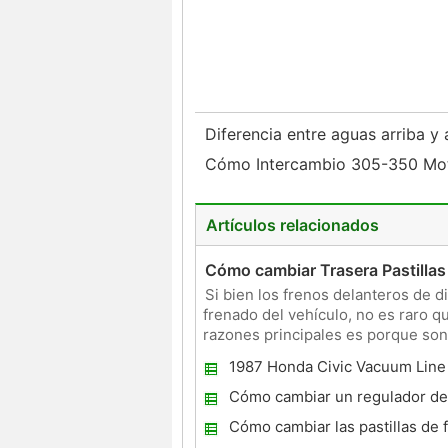
Diferencia entre aguas arriba 
Cómo Intercambio 305-350 Mo
Artículos relacionados
Cómo cambiar Trasera Pastillas
Si bien los frenos delanteros de 
frenado del vehículo, no es raro q
razones principales es porque son
menos material de
1987 Honda Civic Vacuum Line
System
Cómo cambiar un regulador de
en 1997, un Chevrolet 1500 Pic
Cómo cambiar las pastillas de 