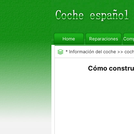
Home
Reparaciones
Comp
*
Información del coche
>>
coc
Cómo construi