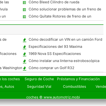
delanteros en un 2005 Ford Focus
de las
Cómo Bleed Cilindro de rueda
para un coche
lvula
Cómo solucionar problemas de un freno de
la válvula de retención de energía
n un
Cómo Quítate Rotores de freno de un
Mazda MPV
s de
Cómo decodificar un VIN en un camión Ford
back 2008
600 1965
s
Especificaciones del 93 Maxima
ficaciones
1969 Nova SS Especificaciones
Cómo instalar una linterna estroboscópica
as Washington
Cómo comprar un Golf R32
e los coches
Seguro de Coche
Préstamos y Financiación
s, Autos
Seguridad Vial
Combustibles
Vende
coches © www.automotriz.mobi