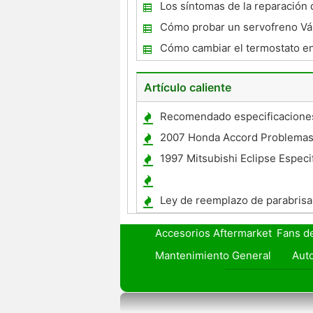
Toyota Camry V6
Los síntomas de la reparación 
articulaciones CV necesarios 
Cómo probar un servofreno Vá
Cómo cambiar el termostato e
Escarabajo 2002
Artículo caliente
Recomendado especificacione
alineación para un Subaru Out
2007 Honda Accord Problema
1997 Mitsubishi Eclipse Especi
Ley de reemplazo de parabris
Accesorios Aftermarket
Fans d
Mantenimiento General
Auto