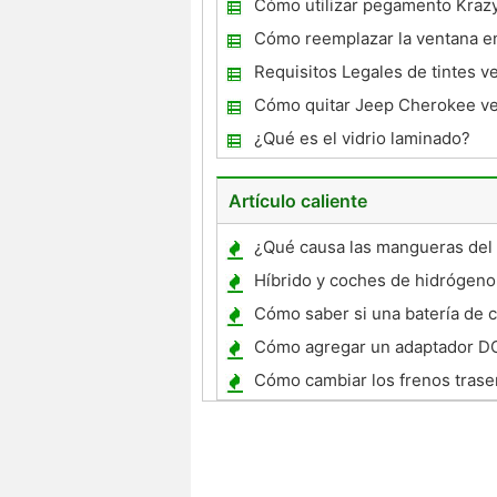
Cómo utilizar pegamento Krazy
parabrisas
Cómo reemplazar la ventana en
Vibe
Requisitos Legales de tintes 
Cómo quitar Jeep Cherokee v
laterales
¿Qué es el vidrio laminado?
Artículo caliente
¿Qué causa las mangueras del 
coches para Contraer?
Híbrido y coches de hidrógeno
Cómo saber si una batería de 
cortocircuito
Cómo agregar un adaptador DC
Honda Goldwing 2008
Cómo cambiar los frenos trase
Honda Accord 2000