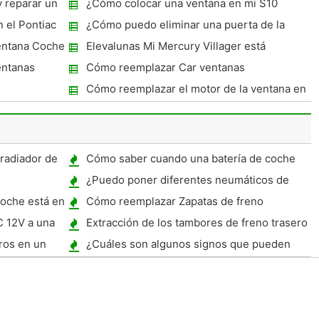
 reparar un
¿Cómo colocar una ventana en mi S10
Pickup
 el Pontiac
¿Cómo puedo eliminar una puerta de la
ventana de un 1983 GMC?
ventana Coche
Elevalunas Mi Mercury Villager está
subiendo lenta
entanas
Cómo reemplazar Car ventanas
Cómo reemplazar el motor de la ventana en
un Jeep Grand Cherokee 2003
radiador de
Cómo saber cuando una batería de coche
es malo
¿Puedo poner diferentes neumáticos de
tamaño en mi coche?
coche está en
Cómo reemplazar Zapatas de freno
delantero en una vespa china
 12V a una
Extracción de los tambores de freno trasero
en un Grand Am 1996
ros en un
¿Cuáles son algunos signos que pueden
indicar un problema con el sistema de
frenos?