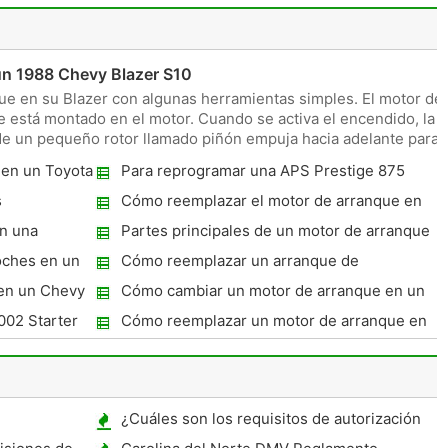
n 1988 Chevy Blazer S10
ue en su Blazer con algunas herramientas simples. El motor de
está montado en el motor. Cuando se activa el encendido, la
nde un pequeño rotor llamado piñón empuja hacia adelante para
en un Toyota
Para reprogramar una APS Prestige 875
alarma remota?
s
Cómo reemplazar el motor de arranque en
un 5,7 Roadmaster 1995
n una
Partes principales de un motor de arranque
oches en un
Cómo reemplazar un arranque de
motocicletas Honda Accord 1990
en un Chevy
Cómo cambiar un motor de arranque en un
Chevy Lumina 1992
002 Starter
Cómo reemplazar un motor de arranque en
un Mitsubishi Eclipse 1998
¿Cuáles son los requisitos de autorización
para conductores Pennsylvania?