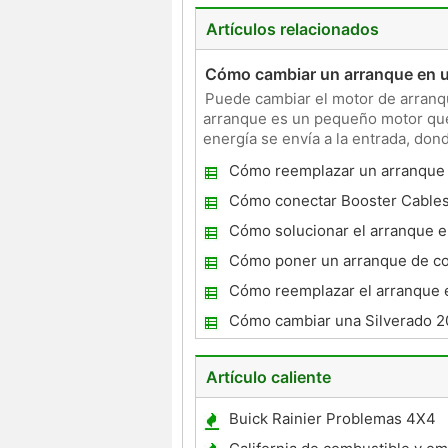
Artículos relacionados
Cómo cambiar un arranque en u
Puede cambiar el motor de arranq
arranque es un pequeño motor que 
energía se envía a la entrada, do
acoplar la marcha
Cómo reemplazar un arranque 
Corolla
Cómo conectar Booster Cable
Cómo solucionar el arranque e
Chevrolet Silverado
Cómo poner un arranque de c
Honda 2000
Cómo reemplazar el arranque 
Cavalier 2000
Cómo cambiar una Silverado 2
Artículo caliente
Buick Rainier Problemas 4X4