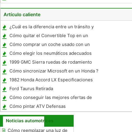
Técnica
Artículo caliente
¿Cuál es la diferencia entre un tránsito y
óptica de nivel?
Cómo quitar el Convertible Top en un
Pontiac Solstice
Cómo comprar un coche usado con un
depósito
Cómo elegir los neumáticos adecuados
1999 GMC Sierra ruedas de rodamiento
Instrucciones de montaje Hub
Cómo sincronizar Microsoft en un Honda ?
1982 Honda Accord LX Especificaciones
Ford Taurus Retirada
Cómo conseguir las mejores ofertas de
arrendamiento de automóviles
Cómo pintar ATV Defensas
Noticias automotrices
Cómo reemplazar una luz de