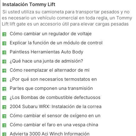
Instalación Tommy Lift
Si usted utiliza su camioneta para transportar pesados ​​y no
es necesario un vehículo comercial en toda regla, un Tommy
Lift lift gate es un accesorio útil para elevar cargas pesadas
dentro y fuera de la camioneta. La instalación de un ascensor
Cómo cambiar un regulador de voltaje
puerta Tommy es un poco técnico. Se requiere un poco d
Explicar la función de un módulo de control
del motor
Paintless Herramientas Auto Body
¿Qué hace una junta de admisión?
Cómo reemplazar el alternador de mi
Nissan Quest
¿Por qué son necesarios termostatos en
vehículos ?
Partes que componen una transmisión
¿Los Bombas de combustible defectuosos
quemar más gasolina ?
2004 Subaru WRX: Instalación de la correa
de distribución
Cómo cambiar el sensor de oxígeno en un
2002 Mazda 626
Cómo cambiar el faro en una vespa china
Advierta 3000 Aci Winch Información