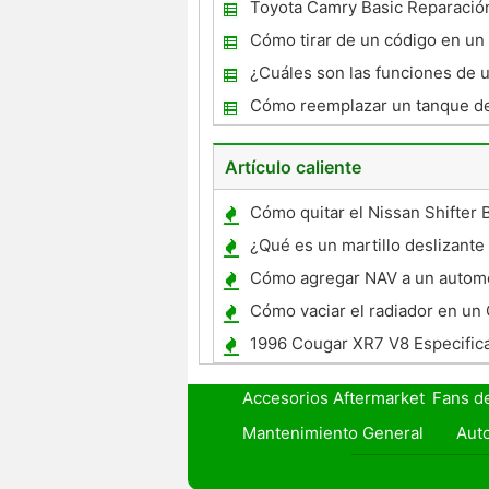
Toyota Camry Basic Reparació
mantenimiento
Cómo tirar de un código en un
S10 Blazer 1997
¿Cuáles son las funciones de 
acondicionador de aire del co
Cómo reemplazar un tanque de
Envío de combustible para un 
Artículo caliente
Cómo quitar el Nissan Shifter 
¿Qué es un martillo deslizante
Cómo agregar NAV a un automó
Cómo vaciar el radiador en u
2003
1996 Cougar XR7 V8 Especific
Accesorios Aftermarket
Fans d
Mantenimiento General
Auto