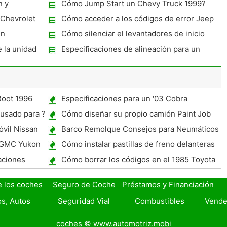
n y
Cómo Jump Start un Chevy Truck 1999?
 Chevrolet
Cómo acceder a los códigos de error Jeep
Liberty
un
Cómo silenciar el levantadores de inicio
mpresor ?
 la unidad
Especificaciones de alineación para un
VW Golf 1997
camión Chevrolet
Boot 1996
Especificaciones para un '03 Cobra
 usado para ?
Cómo diseñar su propio camión Paint Job
vil Nissan
Barco Remolque Consejos para Neumáticos
n GMC Yukon
Cómo instalar pastillas de freno delanteras
de un Isuzu Rodeo
aciones
Cómo borrar los códigos en el 1985 Toyota
Truck
e los coches
Seguro de Coche
Préstamos y Financiación
s, Autos
Seguridad Vial
Combustibles
Vende
coches © www.automotriz.mobi