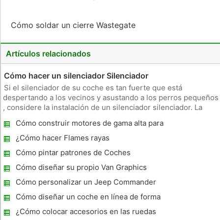
Cómo soldar un cierre Wastegate
Artículos relacionados
Cómo hacer un silenciador Silenciador
Si el silenciador de su coche es tan fuerte que está
despertando a los vecinos y asustando a los perros pequeños
, considere la instalación de un silenciador silenciador. La
mayoría de tiendas y talleres de reparación de automóviles
Cómo construir motores de gama alta para
llevan silenciadores silenciador para encajar muchas marcas
los carros de barro
y model
¿Cómo hacer Flames rayas
Cómo pintar patrones de Coches
Cómo diseñar su propio Van Graphics
Cómo personalizar un Jeep Commander
Cómo diseñar un coche en línea de forma
gratuita
¿Cómo colocar accesorios en las ruedas