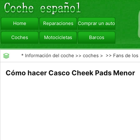
Home
Reparaciones
Comprar un automóvil
Coches
Motocicletas
Barcos
viajar
Camiones
*
Información del coche
>>
coches
> >>
Fans de los
coches
>>
Coches Personalizados
Cómo hacer Casco Cheek Pads Menor