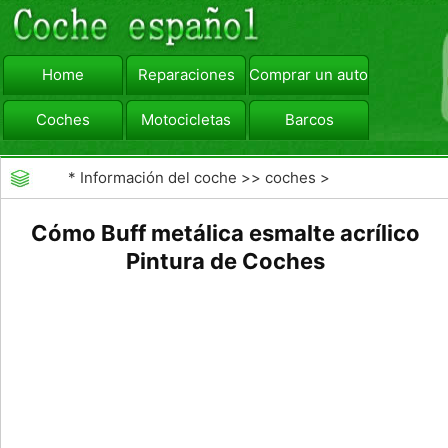
Home
Reparaciones
Comprar un automóvil
Coches
Motocicletas
Barcos
viajar
Camiones
*
Información del coche
>>
coches
>
>>
Mantenimiento General
>>
Mantenimiento del
Cómo Buff metálica esmalte acrílico
vehículo
Pintura de Coches