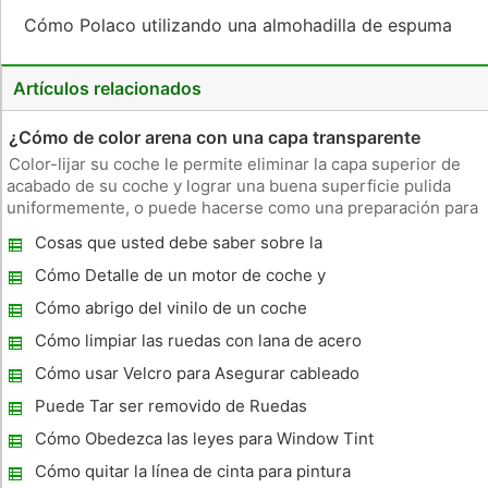
Cómo Polaco utilizando una almohadilla de espuma
Artículos relacionados
¿Cómo de color arena con una capa transparente
Color-lijar su coche le permite eliminar la capa superior de
acabado de su coche y lograr una buena superficie pulida
uniformemente, o puede hacerse como una preparación para
la renovación del acabado de su vehículo. Una buena manera
Cosas que usted debe saber sobre la
de asegurarse de que la arena del coche de manera uniforme
Pintura
es usar
Cómo Detalle de un motor de coche y
Compartimiento
Cómo abrigo del vinilo de un coche
Cómo limpiar las ruedas con lana de acero
Cómo usar Velcro para Asegurar cableado
Dashboard
Puede Tar ser removido de Ruedas
Chrome?
Cómo Obedezca las leyes para Window Tint
Cómo quitar la línea de cinta para pintura