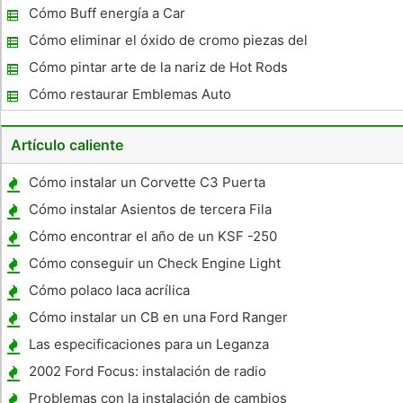
Auto
Cómo Buff energía a Car
Cómo eliminar el óxido de cromo piezas del
motor sin dañar el Chrome
Cómo pintar arte de la nariz de Hot Rods
Cómo restaurar Emblemas Auto
Artículo caliente
Cómo instalar un Corvette C3 Puerta
Bisagra de primavera
Cómo instalar Asientos de tercera Fila
Cómo encontrar el año de un KSF -250
Mojave
Cómo conseguir un Check Engine Light
Código para un Honda Civic
Cómo polaco laca acrílica
Cómo instalar un CB en una Ford Ranger
Las especificaciones para un Leganza
2002 Ford Focus: instalación de radio
Problemas con la instalación de cambios