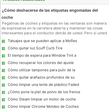
¿Cómo deshacerse de las etiquetas engomadas del
coche
Pegatinas de coches y etiquetas en las ventanas son manera
de expresarse en la carretera abierta y mantener las cosas
interesantes para el conductor detrás de usted. Pero si usted
planea vender su coche o comprar uno nuevo, parachoques y
Tatuajes que se pueden aplicar a Mofles
etiquetas en las ventanas en realidad puede disminuir el valor
Cómo quitar luz Scuff Curb Tire
El tiempo de espera para Window Tint a
Seca ?
Cómo recuperar los colores del ajuste
automático de plástico
Cómo utilizar tampones para pulir de la
amoladora
Cómo quitar arañazos profundos de su
coche
Cómo limpiar una lente de plástico Faded
Faro
¿Cómo pone la piel de polvo de los frenos
Off BMW Llantas
Cómo Steam limpiar un motor de coche
Cómo limpiar Chrome Moldeo de Coches