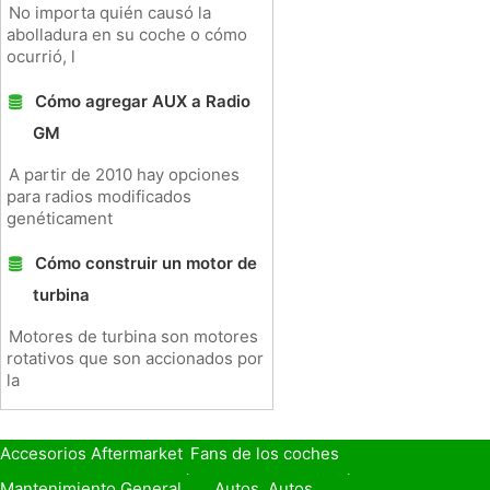
No importa quién causó la
abolladura en su coche o cómo
ocurrió, l
Cómo agregar AUX a Radio
GM
A partir de 2010 hay opciones
para radios modificados
genéticament
Cómo construir un motor de
turbina
Motores de turbina son motores
rotativos que son accionados por
la
Accesorios Aftermarket
Fans de los coches
Seguro de Coche
Préstamos y Financiación
Mantenimiento General
Autos, Autos