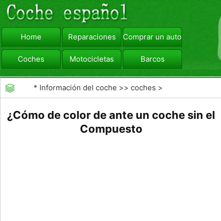
Home
Reparaciones
Comprar un automóvil
Coches
Motocicletas
Barcos
viajar
Camiones
*
Información del coche
>>
coches
>
>>
Mantenimiento General
>>
Mantenimiento del
¿Cómo de color de ante un coche sin el
vehículo
Compuesto