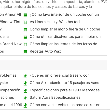
, vidrio, hormigón, fibra de vidrio, mampostería, aluminio, PVC 
quitar pintura de los coches y cascos de barcos y la
on Armor All
¿Cómo lavo interior de un coche con un
detergente?
Window Tint
Vs Liners Husky. Weathertech
?
Cómo limpiar el moho fuera de un coche
 de la
Cómo utilizar disolventes para limpiar un
coche antes de pintar
ra Brand New
Cómo limpiar las lentes de los faros de
coches
dos
Recetas Auto Wax
problemas
¿Qué es un diferencial trasero con
bloqueo?
ysler
Cómo Arrendamiento 15 pasajeros Vans
ecuperación
Especificaciones para el 1993 Mercedes
190 con 162 Torque
caciones
Saturn Aura Especificaciones
e en el 1999
Cómo convertir vehículos para correr en