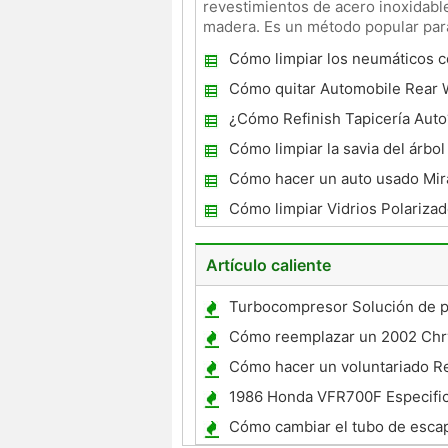
revestimientos de acero inoxidable
madera. Es un método popular para 
eliminación de graffiti.
Cómo limpiar los neumáticos c
Car Wash Con Cera
Cómo quitar Automobile Rear 
Adhesivo
¿Cómo Refinish Tapicería Auto
Cómo limpiar la savia del árbol
ventana de coche
Cómo hacer un auto usado Mi
Cómo limpiar Vidrios Polariza
Artículo caliente
Turbocompresor Solución de 
Cómo reemplazar un 2002 Chr
Interruptor de encendido
Cómo hacer un voluntariado R
de carro
1986 Honda VFR700F Especifi
Cómo cambiar el tubo de escap