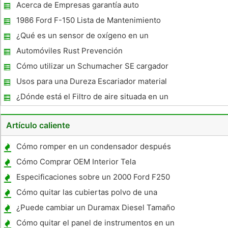
Acerca de Empresas garantía auto
1986 Ford F-150 Lista de Mantenimiento
¿Qué es un sensor de oxígeno en un
coche?
Automóviles Rust Prevención
Cómo utilizar un Schumacher SE cargador
de batería
Usos para una Dureza Escariador material
¿Dónde está el Filtro de aire situada en un
Pontiac?
Artículo caliente
Cómo romper en un condensador después
de la instalación
Cómo Comprar OEM Interior Tela
Especificaciones sobre un 2000 Ford F250
tracción en las cuatro ruedas
Cómo quitar las cubiertas polvo de una
Harley Tenedor
¿Puede cambiar un Duramax Diesel Tamaño
de las cubiertas afectar Kilometraje ?
Cómo quitar el panel de instrumentos en un