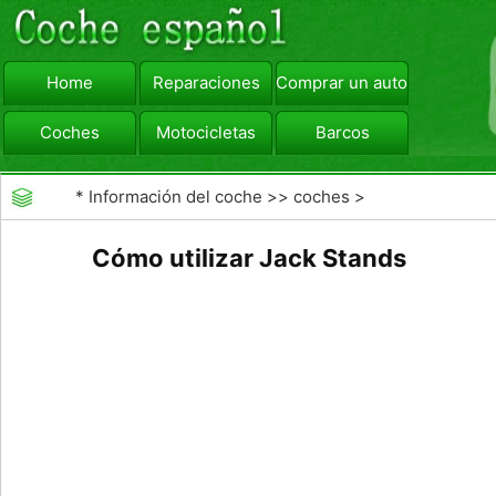
Home
Reparaciones
Comprar un automóvil
Coches
Motocicletas
Barcos
viajar
Camiones
*
Información del coche
>>
coches
>
>>
Mantenimiento General
>>
Mantenimiento de
Cómo utilizar Jack Stands
coches General