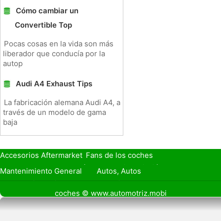
Cómo cambiar un
Convertible Top
Pocas cosas en la vida son más
liberador que conducía por la
autop
Audi A4 Exhaust Tips
La fabricación alemana Audi A4, a
través de un modelo de gama
baja
Accesorios Aftermarket
Fans de los coches
Seguro de Coche
Préstamos y Financiación
Mantenimiento General
Autos, Autos
Seguridad Vial
Combustibles
coches © www.automotriz.mobi
Vender Mi Coche