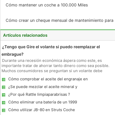
Cómo mantener un coche a 100.000 Miles
Cómo crear un cheque mensual de mantenimiento para
Artículos relacionados
¿Tengo que Gire el volante si puedo reemplazar el
embrague?
Durante una recesión económica áspera como este, es
importante tratar de ahorrar tanto dinero como sea posible.
Muchos consumidores se preguntan si un volante debe
girarse o reemplazado al tener un embrague nuevo puesto en
Cómo comprobar el aceite del engranaje en
el coche. Usted debe sopesar qué tanto de estos procesos
un Honda Civic
afectan a su coche p
¿Se puede mezclar el aceite mineral y
sintético Transmisión Basado?
¿Por qué Rattle limpiaparabrisas ?
Cómo eliminar una batería de un 1999
Chrysler LHS
Cómo utilizar JB-80 en Struts Coche