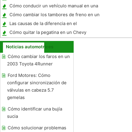
Ford Taurus
Cómo conducir un vehículo manual en una
colina
Cómo cambiar los tambores de freno en un
Dodge Grand Caravan 2000
Las causas de la diferencia en el
rendimiento de la gasolina por un Toyota
Cómo quitar la pegatina en un Chevy
Yaris 2007
Noticias automotrices
Cómo cambiar los faros en un
2003 Toyota 4Runner
Ford Motores: Cómo
configurar sincronización de
válvulas en cabeza 5.7
gemelas
Cómo identificar una bujía
sucia
Cómo solucionar problemas