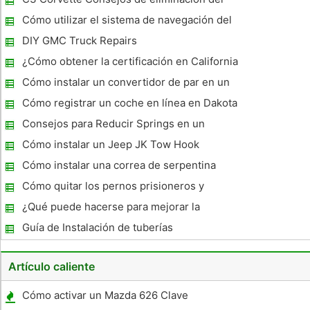
reemplazado por el motor 2.0 TFSI . La última 1.8T se en
motor
Cómo utilizar el sistema de navegación del
Xanavi
DIY GMC Truck Repairs
¿Cómo obtener la certificación en California
Smog
Cómo instalar un convertidor de par en un
Corvette C5
Cómo registrar un coche en línea en Dakota
del Norte
Consejos para Reducir Springs en un
Honda Civic
Cómo instalar un Jeep JK Tow Hook
Cómo instalar una correa de serpentina
Chrysler
Cómo quitar los pernos prisioneros y
amortiguadores de ruedas en una Yamaha
¿Qué puede hacerse para mejorar la
XS 400
tracción en la rueda delantera Drive Car?
Guía de Instalación de tuberías
Artículo caliente
Cómo activar un Mazda 626 Clave