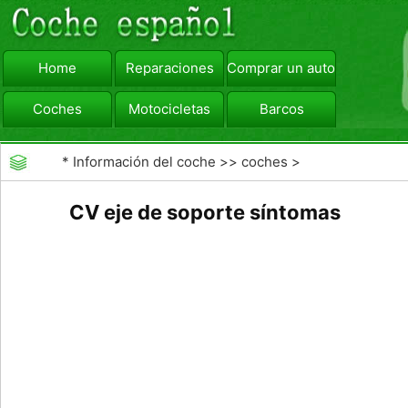
Home
Reparaciones
Comprar un automóvil
Coches
Motocicletas
Barcos
viajar
Camiones
*
Información del coche
>>
coches
>
>>
Mantenimiento General
>>
Mantenimiento de
CV eje de soporte síntomas
coches General