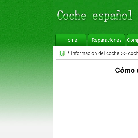
Home
Reparaciones
Comp
*
Información del coche
>>
coc
General
Cómo d