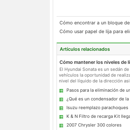
Cómo encontrar a un bloque de
Cómo usar papel de lija para el
Artículos relacionados
Cómo mantener los niveles de l
El Hyundai Sonata es un sedán de l
vehículos la oportunidad de reali
nivel del líquido de la dirección a
de hacer en
Pasos para la eliminación de u
admisión en un 3.8 V6 K-Engin
¿Qué es un condensador de la
encendido ?
Isuzu reemplazo parachoques
K & N Filtro de recarga Kit lleg
2007 Chrysler 300 colores